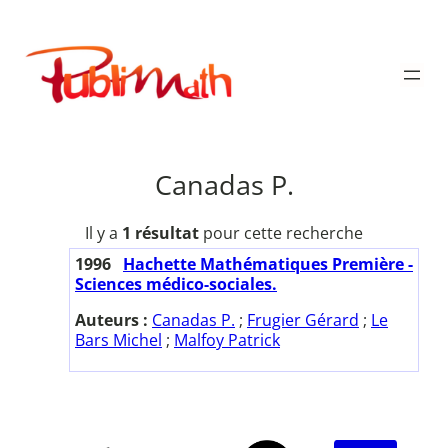
Aller
au
Publimath
contenu
Canadas P.
Il y a
1 résultat
pour cette recherche
1996
Hachette Mathématiques Première -
Sciences médico-sociales.
Auteurs :
Canadas P.
;
Frugier Gérard
;
Le
Bars Michel
;
Malfoy Patrick