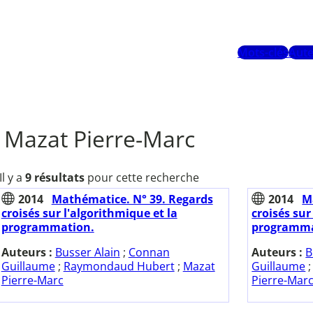
Mots-clés
Aute
Mazat Pierre-Marc
Il y a
9 résultats
pour cette recherche
2014
Mathématice. N° 39. Regards
2014
M
croisés sur l'algorithmique et la
croisés sur
programmation.
programmat
Auteurs :
Busser Alain
;
Connan
Auteurs :
B
Guillaume
;
Raymondaud Hubert
;
Mazat
Guillaume
Pierre-Marc
Pierre-Mar