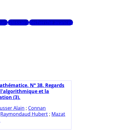
urs
Glossaire
Recherche avancée
athématice. N° 38. Regards
 l'algorithmique et la
ion (3).
usser Alain
;
Connan
;
Raymondaud Hubert
;
Mazat
c