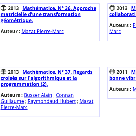
2013
Mathématice. N° 36. Approche
2013
M
matricielle d'une transformation
collaborat
géométrique.
Auteurs :
P
Auteur :
Mazat Pierre-Marc
Marc
2013
Mathématice. N° 37. Regards
2011
M
croisés sur l'algorithmique et la
bonne vibr
programmation (2).
Auteurs :
M
Auteurs :
Busser Alain
;
Connan
Guillaume
;
Raymondaud Hubert
;
Mazat
Pierre-Marc