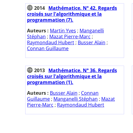
2014
Mathématice. N° 42. Regards
croisés sur l'algorithmique et la
programmation (7).
Auteurs :
Martin Yves
;
Manganelli
Stéphan
;
Mazat Pierre-Marc
;
Raymondaud Hubert
;
Busser Alain
;
Connan Guillaume
2013
Mathématice. N° 36. Regards
croisés sur l'algorithmique et la
programmation (1).
Auteurs :
Busser Alain
;
Connan
Guillaume
;
Manganelli Stéphan
;
Mazat
Pierre-Marc
;
Raymondaud Hubert