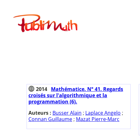
Aller
au
Publimath
contenu
2014
Mathématice. N° 41. Regards
croisés sur l'algorithmique et la
programmation (6).
Auteurs :
Busser Alain
;
Laplace Angelo
;
Connan Guillaume
;
Mazat Pierre-Marc