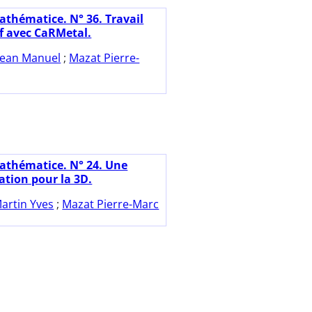
athématice. N° 36. Travail
if avec CaRMetal.
ean Manuel
;
Mazat Pierre-
athématice. N° 24. Une
ation pour la 3D.
artin Yves
;
Mazat Pierre-Marc