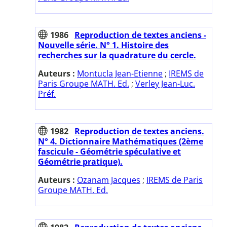
1986
Reproduction de textes anciens -
Nouvelle série. N° 1. Histoire des
recherches sur la quadrature du cercle.
Auteurs :
Montucla Jean-Etienne
;
IREMS de
Paris Groupe MATH. Ed.
;
Verley Jean-Luc.
Préf.
1982
Reproduction de textes anciens.
N° 4. Dictionnaire Mathématiques (2ème
fascicule - Géométrie spéculative et
Géométrie pratique).
Auteurs :
Ozanam Jacques
;
IREMS de Paris
Groupe MATH. Ed.