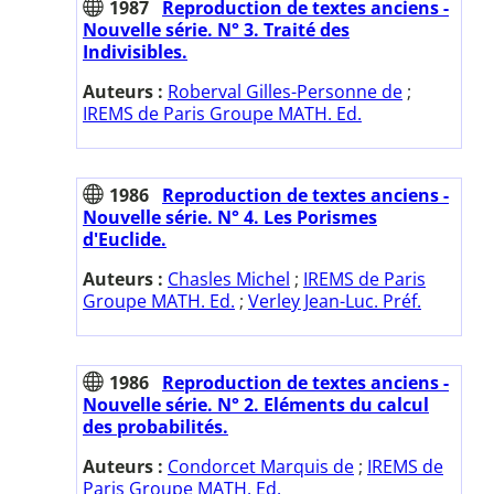
1987
Reproduction de textes anciens -
Nouvelle série. N° 3. Traité des
Indivisibles.
Auteurs :
Roberval Gilles-Personne de
;
IREMS de Paris Groupe MATH. Ed.
1986
Reproduction de textes anciens -
Nouvelle série. N° 4. Les Porismes
d'Euclide.
Auteurs :
Chasles Michel
;
IREMS de Paris
Groupe MATH. Ed.
;
Verley Jean-Luc. Préf.
1986
Reproduction de textes anciens -
Nouvelle série. N° 2. Eléments du calcul
des probabilités.
Auteurs :
Condorcet Marquis de
;
IREMS de
Paris Groupe MATH. Ed.