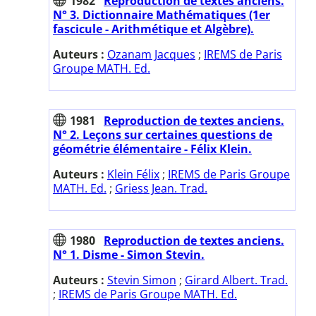
1982
Reproduction de textes anciens.
N° 3. Dictionnaire Mathématiques (1er
fascicule - Arithmétique et Algèbre).
Auteurs :
Ozanam Jacques
;
IREMS de Paris
Groupe MATH. Ed.
1981
Reproduction de textes anciens.
N° 2. Leçons sur certaines questions de
géométrie élémentaire - Félix Klein.
Auteurs :
Klein Félix
;
IREMS de Paris Groupe
MATH. Ed.
;
Griess Jean. Trad.
1980
Reproduction de textes anciens.
N° 1. Disme - Simon Stevin.
Auteurs :
Stevin Simon
;
Girard Albert. Trad.
;
IREMS de Paris Groupe MATH. Ed.