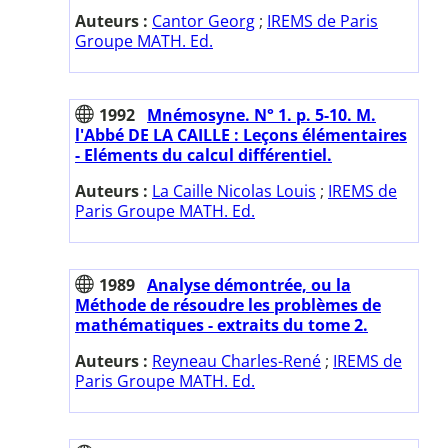
Auteurs :
Cantor Georg
;
IREMS de Paris
Groupe MATH. Ed.
1992
Mnémosyne. N° 1. p. 5-10. M.
l'Abbé DE LA CAILLE : Leçons élémentaires
- Eléments du calcul différentiel.
Auteurs :
La Caille Nicolas Louis
;
IREMS de
Paris Groupe MATH. Ed.
1989
Analyse démontrée, ou la
Méthode de résoudre les problèmes de
mathématiques - extraits du tome 2.
Auteurs :
Reyneau Charles-René
;
IREMS de
Paris Groupe MATH. Ed.