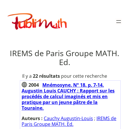
Aller
au
Publimath
contenu
IREMS de Paris Groupe MATH.
Ed.
Il y a
22 résultats
pour cette recherche
2004
Mnémosyne. N° 18. p. 7-14.
Augustin Louis CAUCHY : Rapport sur les
procédés de calcul imaginés et mis en
pratique par un jeune pâtre de la
Touraine.
Auteurs :
Cauchy Augustin-Louis
;
IREMS de
Paris Groupe MATH. Ed.