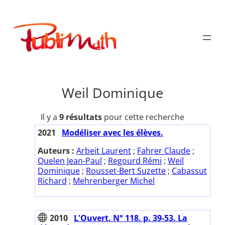
Aller
au
Publimath
contenu
Weil Dominique
Il y a
9 résultats
pour cette recherche
2021
Modéliser avec les élèves.
Auteurs :
Arbeit Laurent
;
Fahrer Claude
;
Quelen Jean-Paul
;
Regourd Rémi
;
Weil
Dominique
;
Rousset-Bert Suzette
;
Cabassut
Richard
;
Mehrenberger Michel
2010
L'Ouvert. N° 118. p. 39-53. La