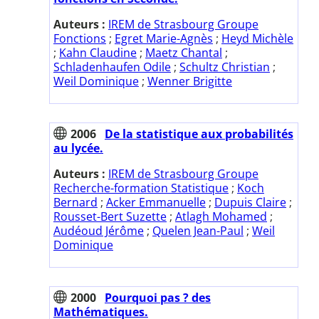
Auteurs :
IREM de Strasbourg Groupe
Fonctions
;
Egret Marie-Agnès
;
Heyd Michèle
;
Kahn Claudine
;
Maetz Chantal
;
Schladenhaufen Odile
;
Schultz Christian
;
Weil Dominique
;
Wenner Brigitte
2006
De la statistique aux probabilités
au lycée.
Auteurs :
IREM de Strasbourg Groupe
Recherche-formation Statistique
;
Koch
Bernard
;
Acker Emmanuelle
;
Dupuis Claire
;
Rousset-Bert Suzette
;
Atlagh Mohamed
;
Audéoud Jérôme
;
Quelen Jean-Paul
;
Weil
Dominique
2000
Pourquoi pas ? des
Mathématiques.