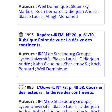
Auteurs :
Weil Dominique
;
Slupinsky
Markus
;
Koch Bernard
;
Didierjean André
;
Blasco Laure
;
Atlagh Mohamed
1995
Repères-IREM. N° 20. p. 61-70.
Rubrique Point de vue : La dérive des
continents.
Auteurs :
IREM de Strasbourg Groupe
Lycée-Université
;
Blasco Laure
;
Didierjean
André
;
Kahn Claudine
;
Kharlamov S.
;
Koch
Bernard
;
Weil Dominique
1995
L'Ouvert. N° 78. p. 48-58. Courrier
des lecteurs : la dérive des continents.
Auteurs :
IREM de Strasbourg Groupe
Lycée-Université
;
Blasco Laure
;
Didierjean
André
;
Kahn Claudine
;
Kharlamov S.
;
Koch