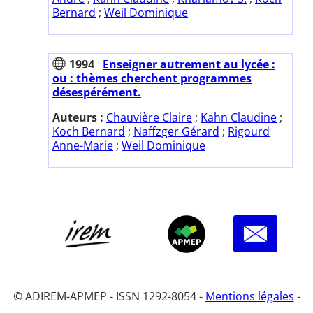
Bernard
;
Weil Dominique
1994
Enseigner autrement au lycée :
ou : thèmes cherchent programmes
désespérément.
Auteurs :
Chauvière Claire
;
Kahn Claudine
;
Koch Bernard
;
Naffzger Gérard
;
Rigourd
Anne-Marie
;
Weil Dominique
© ADIREM-APMEP - ISSN 1292-8054 -
Mentions légales
-