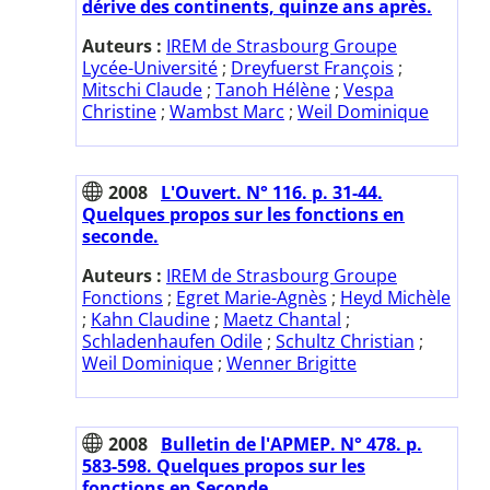
dérive des continents, quinze ans après.
Auteurs :
IREM de Strasbourg Groupe
Lycée-Université
;
Dreyfuerst François
;
Mitschi Claude
;
Tanoh Hélène
;
Vespa
Christine
;
Wambst Marc
;
Weil Dominique
2008
L'Ouvert. N° 116. p. 31-44.
Quelques propos sur les fonctions en
seconde.
Auteurs :
IREM de Strasbourg Groupe
Fonctions
;
Egret Marie-Agnès
;
Heyd Michèle
;
Kahn Claudine
;
Maetz Chantal
;
Schladenhaufen Odile
;
Schultz Christian
;
Weil Dominique
;
Wenner Brigitte
2008
Bulletin de l'APMEP. N° 478. p.
583-598. Quelques propos sur les
fonctions en Seconde.