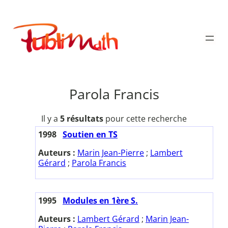
Aller
au
Publimath
contenu
Parola Francis
Il y a
5 résultats
pour cette recherche
1998
Soutien en TS
Auteurs :
Marin Jean-Pierre
;
Lambert
Gérard
;
Parola Francis
1995
Modules en 1ère S.
Auteurs :
Lambert Gérard
;
Marin Jean-