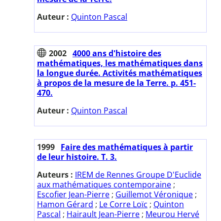
Auteur :
Quinton Pascal
2002
4000 ans d'histoire des
mathématiques, les mathématiques dans
la longue durée. Activités mathématiques
à propos de la mesure de la Terre. p. 451-
470.
Auteur :
Quinton Pascal
1999
Faire des mathématiques à partir
de leur histoire. T. 3.
Auteurs :
IREM de Rennes Groupe D'Euclide
aux mathématiques contemporaine
;
Escofier Jean-Pierre
;
Guillemot Véronique
;
Hamon Gérard
;
Le Corre Loïc
;
Quinton
Pascal
;
Hairault Jean-Pierre
;
Meurou Hervé