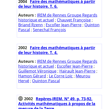
2004
Faire des mathématiques à partir
de leur histoire. T. 6.
Auteurs :
IREM de Rennes Groupe Regards
historique et actuel
;
Chauvet Françoise
;
Briand Rzenn
;
Escofier Jean-Pierre
;
Quinton
Pascal
;
Senechal François
2002
Faire des mathématiques à partir
de leur histoire. T. 4.
Auteurs :
IREM de Rennes Groupe Regards
historique et actuel
;
Escofier Jean-Pierre
;
Guillemot Véronique
;
Hairault Jean-Pierre
;
Hamon Gérard
;
Le Corre Loïc
;
Meurou
Hervé
;
Quinton Pascal
2002
Repères-IREM. N° 49. p. 73-92.
Activités mathématiques à propos de la
mesure de la Terre.