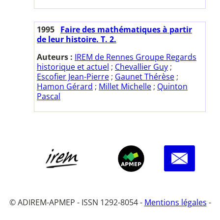
1995
Faire des mathématiques à partir
de leur histoire. T. 2.
Auteurs :
IREM de Rennes Groupe Regards
historique et actuel
;
Chevallier Guy
;
Escofier Jean-Pierre
;
Gaunet Thérèse
;
Hamon Gérard
;
Millet Michelle
;
Quinton
Pascal
© ADIREM-APMEP - ISSN 1292-8054 -
Mentions légales
-