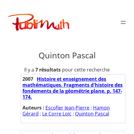
Aller
au
Publimath
contenu
Quinton Pascal
Il y a
7 résultats
pour cette recherche
2007
Histoire et enseignement des
mathématiques. Fragments d'histoire des
fondements de la géométrie plane. p. 147-
174.
Auteurs :
Escofier Jean-Pierre
;
Hamon
Gérard
;
Le Corre Loïc
;
Quinton Pascal