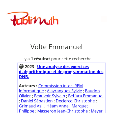
Aller
au
Publimath
contenu
Volte Emmanuel
Il y a
1 résultat
pour cette recherche
2023
Une analyse des exercices
d'algorithmique et de programmation des
DNB.
Auteurs :
Commission inter-IREM
Informatique
;
Alayrangues Sylvie
;
Baudon
Olivier
;
Beauvoir Sylvain
;
Beffara Emmanuel
;
Daniel Sébastien
;
Declercq Christophe
;
Grimaud Asli
;
Héam Anne
;
Marquet
Philippe
;
Masseron Jean-Christophe
;
Meyer