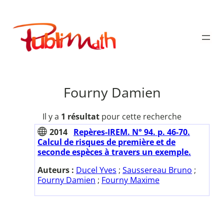
Aller
au
Publimath
contenu
Fourny Damien
Il y a
1 résultat
pour cette recherche
2014
Repères-IREM. N° 94. p. 46-70.
Calcul de risques de première et de
seconde espèces à travers un exemple.
Auteurs :
Ducel Yves
;
Saussereau Bruno
;
Fourny Damien
;
Fourny Maxime