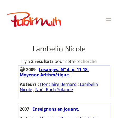
Aller
au
Publimath
contenu
Lambelin Nicole
Il y a
2 résultats
pour cette recherche
2009
Losanges. N° 4. p. 11-18.
Moyenne Arithmétique.
Auteurs :
Honclaire Bernard
;
Lambelin
Nicole
;
Noël-Roch Yolande
2007
Enseignons en jouant.