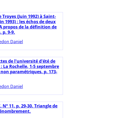
 Troyes (Juin 1992) à Saint-
in 1993) : les échos de deux
A propos de la définition de
 p. 9-9.
edon Daniel
tes de l'université d'été de
 : La Rochelle, 1-5 septembre
s non paramétriques. p. 173-
edon Daniel
 N° 11. p. 29-30. Triangle de
 dénombrement.