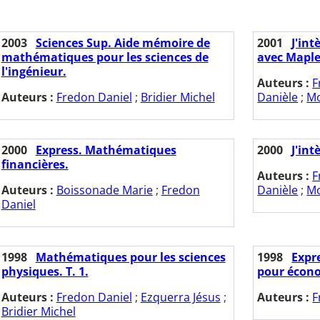
2003
Sciences Sup. Aide mémoire de
2001
J'int
mathématiques pour les sciences de
avec Maple
l'ingénieur.
Auteurs :
F
Auteurs :
Fredon Daniel
;
Bridier Michel
Danièle
;
Mo
2000
Express. Mathématiques
2000
J'int
financières.
Auteurs :
F
Auteurs :
Boissonade Marie
;
Fredon
Danièle
;
Mo
Daniel
1998
Mathématiques pour les sciences
1998
Expr
physiques. T. 1.
pour écono
Auteurs :
Fredon Daniel
;
Ezquerra Jésus
;
Auteurs :
F
Bridier Michel