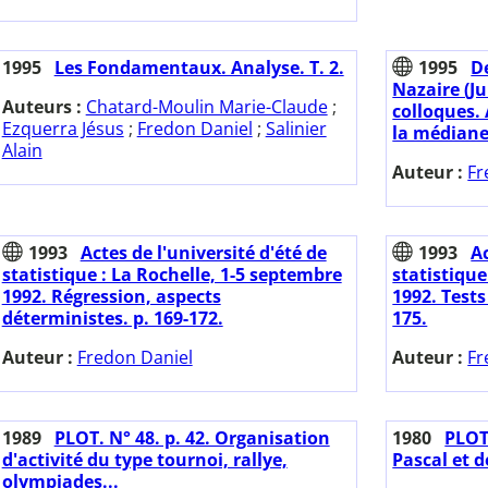
1995
Les Fondamentaux. Analyse. T. 2.
1995
De
Nazaire (Ju
Auteurs :
Chatard-Moulin Marie-Claude
;
colloques. 
Ezquerra Jésus
;
Fredon Daniel
;
Salinier
la médiane.
Alain
Auteur :
Fr
1993
Actes de l'université d'été de
1993
Ac
statistique : La Rochelle, 1-5 septembre
statistique
1992. Régression, aspects
1992. Test
déterministes. p. 169-172.
175.
Auteur :
Fredon Daniel
Auteur :
Fr
1989
PLOT. N° 48. p. 42. Organisation
1980
PLOT.
d'activité du type tournoi, rallye,
Pascal et
olympiades...