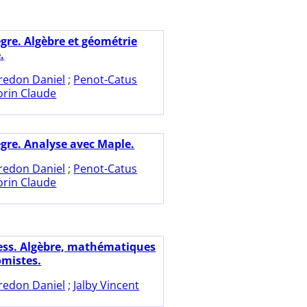
ègre. Algèbre et géométrie
.
redon Daniel
;
Penot-Catus
rin Claude
ègre. Analyse avec Maple.
redon Daniel
;
Penot-Catus
rin Claude
ess. Algèbre, mathématiques
mistes.
redon Daniel
;
Jalby Vincent