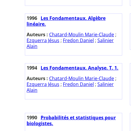
1996
Les Fondamentaux. Algèbre
linéaire.
Auteurs :
Chatard-Moulin Marie-Claude
;
Ezquerra Jésus
;
Fredon Daniel
;
Salinier
Alain
1994
Les Fondamentaux. Analyse. T. 1.
Auteurs :
Chatard-Moulin Marie-Claude
;
Ezquerra Jésus
;
Fredon Daniel
;
Salinier
Alain
1990
Probabilités et statistiques pour
biologistes.