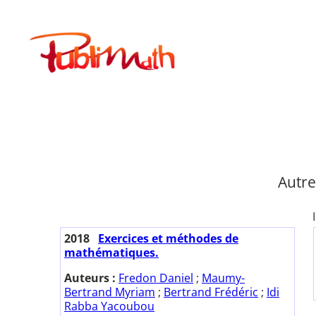
Aller
au
Publimath
contenu
Autre
2018
Exercices et méthodes de
mathématiques.
Auteurs :
Fredon Daniel
;
Maumy-
Bertrand Myriam
;
Bertrand Frédéric
;
Idi
Rabba Yacoubou