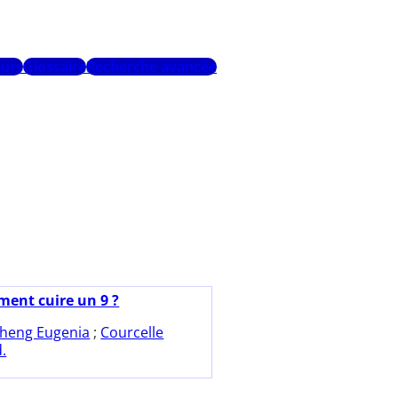
urs
Glossaire
Recherche avancée
ent cuire un 9 ?
heng Eugenia
;
Courcelle
d.