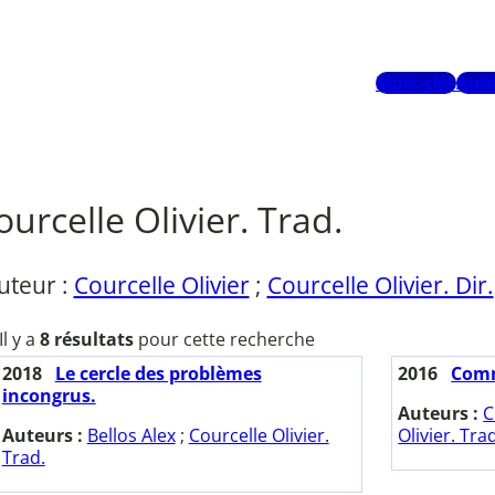
Mots-clés
Aute
ourcelle Olivier. Trad.
uteur :
Courcelle Olivier
;
Courcelle Olivier. Dir.
Il y a
8 résultats
pour cette recherche
2018
Le cercle des problèmes
2016
Comm
incongrus.
Auteurs :
C
Auteurs :
Bellos Alex
;
Courcelle Olivier.
Olivier. Tra
Trad.