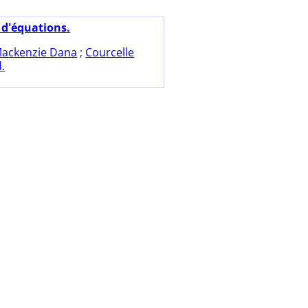
 d'équations.
ackenzie Dana
;
Courcelle
d.