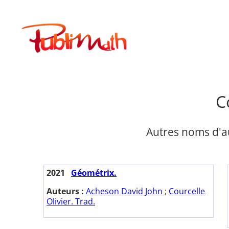
Aller
au
Publimath
contenu
C
Autres noms d'a
2021
Géométrix.
Auteurs :
Acheson David John
;
Courcelle
Olivier. Trad.