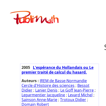
Aller
au
Publimath
contenu
2005
L'espérance du Hollandais ou Le
premier traité de calcul du hasard.
Auteurs :
IREM de Basse-Normandie
Cercle d'Histoire des sciences
;
Bessot
Didier
;
Lanier Denis
;
Le Goff Jean-Pierre
;
Leparmentier Jacqueline
;
Levard Michel
;
Sainson Anne-Marie
;
Trotoux Didier
;
Domain Robert