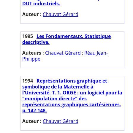
DUT industriels.
Auteur :
Chauvat Gérard
1995
Les Fondamentaux. Statistique
descriptive.
Auteurs :
Chauvat Gérard
;
Réau Jean-
Philippe
1994
Représentations graphique et
symbolique de la Maternelle à
l'Université. T. 1. ORGE : un logiciel pour la
"manipulation directe" des
représentations graphiques cartésiennes.
p. 142-148.
Auteur :
Chauvat Gérard