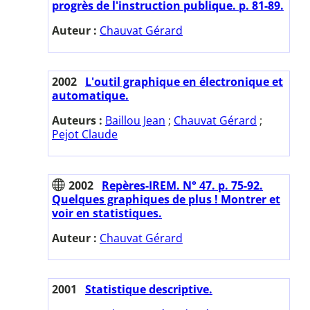
progrès de l'instruction publique. p. 81-89.
Auteur :
Chauvat Gérard
2002
L'outil graphique en électronique et
automatique.
Auteurs :
Baillou Jean
;
Chauvat Gérard
;
Pejot Claude
2002
Repères-IREM. N° 47. p. 75-92.
Quelques graphiques de plus ! Montrer et
voir en statistiques.
Auteur :
Chauvat Gérard
2001
Statistique descriptive.