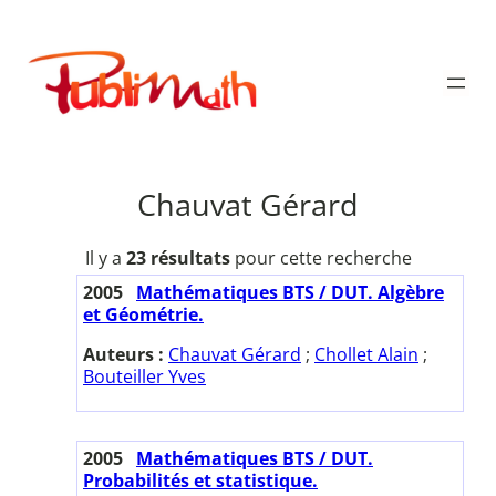
Aller
au
Publimath
contenu
Chauvat Gérard
Il y a
23 résultats
pour cette recherche
2005
Mathématiques BTS / DUT. Algèbre
et Géométrie.
Auteurs :
Chauvat Gérard
;
Chollet Alain
;
Bouteiller Yves
2005
Mathématiques BTS / DUT.
Probabilités et statistique.