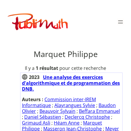
Aller
au
Publimath
contenu
Marquet Philippe
Il y a
1 résultat
pour cette recherche
2023
Une analyse des exercices
d'algorithmique et de programmation des
DNB.
Auteurs :
Commission inter-IREM
Informatique
;
Alayrangues Sylvie
;
Baudon
Olivier
;
Beauvoir Sylvain
;
Beffara Emmanuel
;
Daniel Sébastien
;
Declercq Christophe
;
Grimaud Asli
;
Héam Anne
;
Marquet
Philippe
;
Masseron Jean-Christophe
;
Meyer