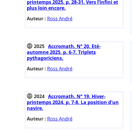
printemps 2025. p. 28-31. Vers l’infini et
plus loin encore.
Auteur :
Ross André
2025
Accromath. N° 20. Eté-
automne 2025. p. 6-7. Triplets
pythagoriciens.
Auteur :
Ross André
2024
Accromath. N° 19. Hiver-
printemps 2024. p. 7-8. La position d'un
navire.
Auteur :
Ross André