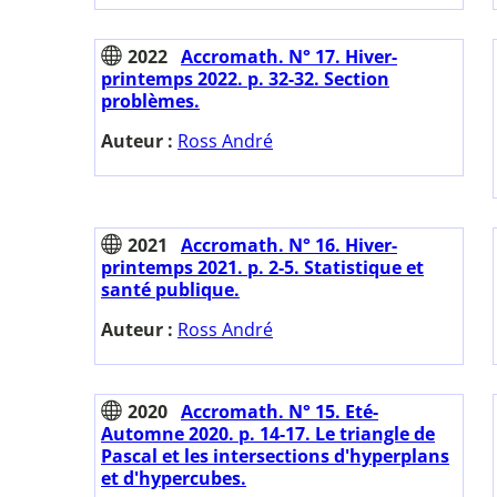
2022
Accromath. N° 17. Hiver-
printemps 2022. p. 32-32. Section
problèmes.
Auteur :
Ross André
2021
Accromath. N° 16. Hiver-
printemps 2021. p. 2-5. Statistique et
santé publique.
Auteur :
Ross André
2020
Accromath. N° 15. Eté-
Automne 2020. p. 14-17. Le triangle de
Pascal et les intersections d'hyperplans
et d'hypercubes.