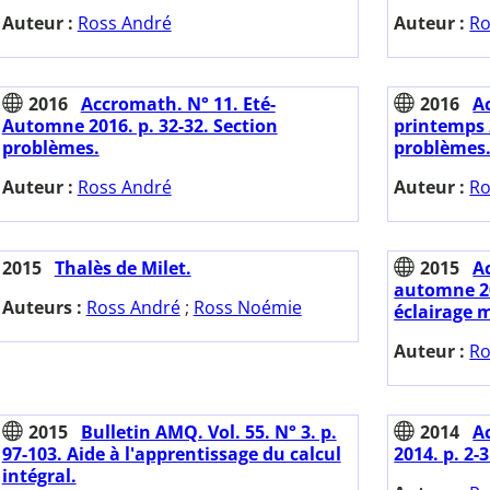
Auteur :
Ross André
Auteur :
Ro
2016
Accromath. N° 11. Eté-
2016
A
Automne 2016. p. 32-32. Section
printemps 2
problèmes.
problèmes
Auteur :
Ross André
Auteur :
Ro
2015
Thalès de Milet.
2015
A
automne 201
Auteurs :
Ross André
;
Ross Noémie
éclairage 
Auteur :
Ro
2015
Bulletin AMQ. Vol. 55. N° 3. p.
2014
A
97-103. Aide à l'apprentissage du calcul
2014. p. 2-
intégral.