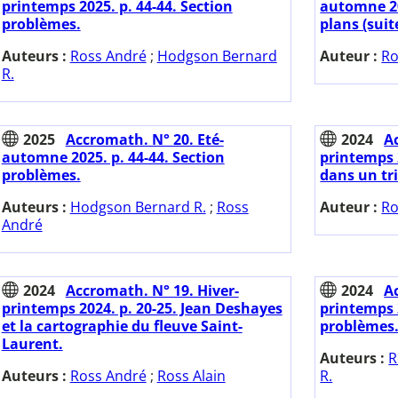
printemps 2025. p. 44-44. Section
automne 202
problèmes.
plans (suit
Auteurs :
Ross André
;
Hodgson Bernard
Auteur :
Ro
R.
2025
Accromath. N° 20. Eté-
2024
A
automne 2025. p. 44-44. Section
printemps 2
problèmes.
dans un tri
Auteurs :
Hodgson Bernard R.
;
Ross
Auteur :
Ro
André
2024
Accromath. N° 19. Hiver-
2024
A
printemps 2024. p. 20-25. Jean Deshayes
printemps 2
et la cartographie du fleuve Saint-
problèmes
Laurent.
Auteurs :
R
Auteurs :
Ross André
;
Ross Alain
R.