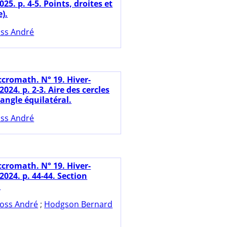
5. p. 4-5. Points, droites et
e).
ss André
ccromath. N° 19. Hiver-
024. p. 2-3. Aire des cercles
angle équilatéral.
ss André
ccromath. N° 19. Hiver-
024. p. 44-44. Section
.
oss André
;
Hodgson Bernard