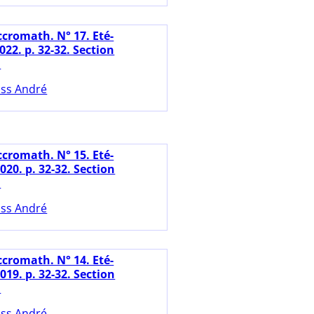
ccromath. N° 17. Eté-
22. p. 32-32. Section
.
ss André
ccromath. N° 15. Eté-
20. p. 32-32. Section
.
ss André
ccromath. N° 14. Eté-
19. p. 32-32. Section
.
ss André