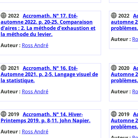
2022
Accromath. N° 17. Eté-
2022
A
automne 2022. p. 20-25. Comparaison
automne 20
d'aires : 2. La méthode d'exhaustion et
problèmes
la méthode du levier.
Auteur :
Ro
Auteur :
Ross André
2021
Accromath. N° 16. Eté-
2020
A
Automne 2021. p. 2-5. Langage visuel de
Automne 20
la statistique.
problèmes
Auteur :
Ross André
Auteur :
Ro
2019
Accromath. N° 14. Hiver-
2019
A
Printemps 2019. p. 8-11. John Napier.
Automne 20
problèmes
Auteur :
Ross André
Auteur :
Ro