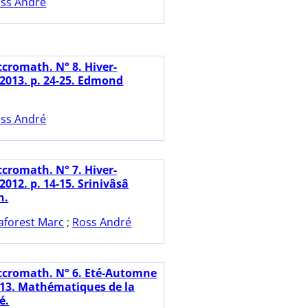
ss André
ccromath. N° 8. Hiver-
2013. p. 24-25. Edmond
ss André
ccromath. N° 7. Hiver-
012. p. 14-15. Srinivâsâ
n.
aforest Marc
;
Ross André
ccromath. N° 6. Eté-Automne
0-13. Mathématiques de la
é.