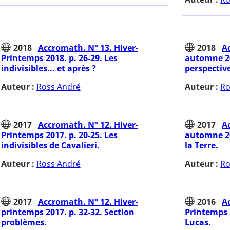
2018
Accromath. N° 13. Hiver-
2018
A
Printemps 2018. p. 26-29. Les
automne 20
indivisibles... et après ?
perspectiv
Auteur :
Ross André
Auteur :
Ro
2017
Accromath. N° 12. Hiver-
2017
A
Printemps 2017. p. 20-25. Les
automne 20
indivisibles de Cavalieri.
la Terre.
Auteur :
Ross André
Auteur :
Ro
2017
Accromath. N° 12. Hiver-
2016
A
printemps 2017. p. 32-32. Section
Printemps 
problèmes.
Lucas.