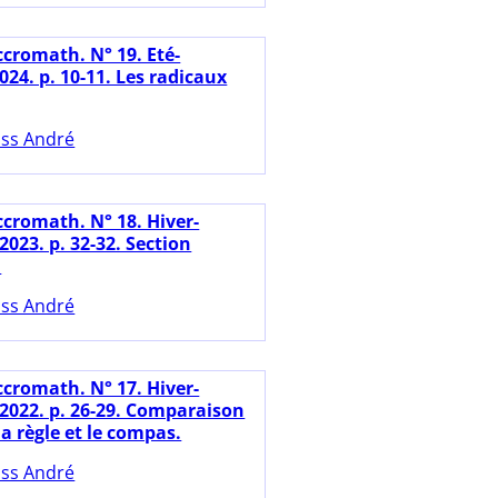
ccromath. N° 19. Eté-
24. p. 10-11. Les radicaux
ss André
ccromath. N° 18. Hiver-
023. p. 32-32. Section
.
ss André
ccromath. N° 17. Hiver-
2022. p. 26-29. Comparaison
 la règle et le compas.
ss André