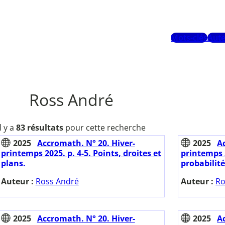
Mots-clés
Aute
Ross André
Il y a
83 résultats
pour cette recherche
2025
Accromath. N° 20. Hiver-
2025
A
printemps 2025. p. 4-5. Points, droites et
printemps 2
plans.
probabilité
Auteur :
Ross André
Auteur :
Ro
2025
Accromath. N° 20. Hiver-
2025
A