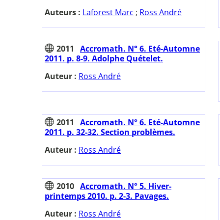
Auteurs :
Laforest Marc
;
Ross André
2011
Accromath. N° 6. Eté-Automne
2011. p. 8-9. Adolphe Quételet.
Auteur :
Ross André
2011
Accromath. N° 6. Eté-Automne
2011. p. 32-32. Section problèmes.
Auteur :
Ross André
2010
Accromath. N° 5. Hiver-
printemps 2010. p. 2-3. Pavages.
Auteur :
Ross André