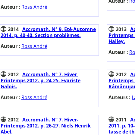
Auteur :
Ro
Auteur :
Ross André
2014
Accromath. N° 9. Eté-Automne
2013
A
2014. p. 40-40. Section problèmes.
Printemps 
Halley.
Auteur :
Ross André
Auteur :
Ro
2012
Accromath. N° 7. Hiver-
2012
A
Printemps 2012. p. 24-25. Evariste
Printemps 2
Galois.
Râmânuja
Auteur :
Ross André
Auteurs :
L
2012
Accromath. N° 7. Hiver-
2011
A
Printemps 2012. p. 26-27. Niels Henrik
2011. p. 1
Abel.
tasse de th