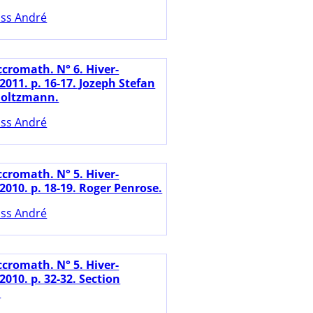
ss André
ccromath. N° 6. Hiver-
011. p. 16-17. Jozeph Stefan
Boltzmann.
ss André
ccromath. N° 5. Hiver-
2010. p. 18-19. Roger Penrose.
ss André
ccromath. N° 5. Hiver-
010. p. 32-32. Section
.