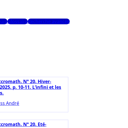
urs
Glossaire
Recherche avancée
ccromath. N° 20. Hiver-
025. p. 10-11. L’infini et les
s.
ss André
ccromath. N° 20. Eté-