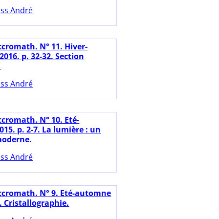
ss André
ccromath. N° 11. Hiver-
016. p. 32-32. Section
.
ss André
ccromath. N° 10. Eté-
5. p. 2-7. La lumière : un
moderne.
ss André
ccromath. N° 9. Eté-automne
3. Cristallographie.