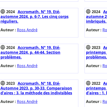
2024
Accromath. N° 19. Eté-
2024
A
automne 2024. p. 6-7. Les cinq corps
automne 20
réguliers.
imbriqués.
Auteur :
Ross André
Auteur :
Ro
2024
Accromath. N° 19. Eté-
2023
A
automne 2024. p. 44-44. Section
printemps 2
problèmes.
problèmes
Auteur :
Ross André
Auteur :
Ro
2023
Accromath. N° 18. Eté-
2022
A
Automne 2023. p. 30-33. Comparaison
printemps 
d'aires : 3. la méthode des indivisibles
d'aires : 1.
Auteur :
Ross André
Auteur :
Ro