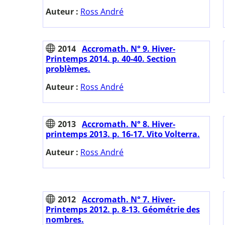
Auteur :
Ross André
2014
Accromath. N° 9. Hiver-
Printemps 2014. p. 40-40. Section
problèmes.
Auteur :
Ross André
2013
Accromath. N° 8. Hiver-
printemps 2013. p. 16-17. Vito Volterra.
Auteur :
Ross André
2012
Accromath. N° 7. Hiver-
Printemps 2012. p. 8-13. Géométrie des
nombres.