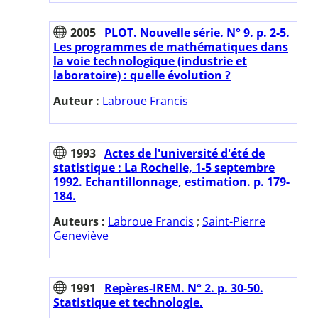
2005
PLOT. Nouvelle série. N° 9. p. 2-5.
Les programmes de mathématiques dans
la voie technologique (industrie et
laboratoire) : quelle évolution ?
Auteur :
Labroue Francis
1993
Actes de l'université d'été de
statistique : La Rochelle, 1-5 septembre
1992. Echantillonnage, estimation. p. 179-
184.
Auteurs :
Labroue Francis
;
Saint-Pierre
Geneviève
1991
Repères-IREM. N° 2. p. 30-50.
Statistique et technologie.