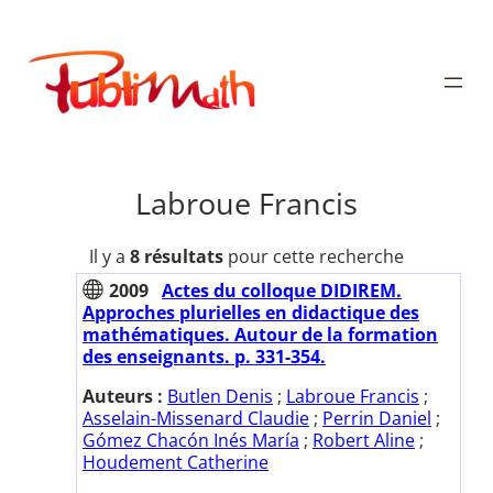
Aller
au
Publimath
contenu
Labroue Francis
Il y a
8 résultats
pour cette recherche
2009
Actes du colloque DIDIREM.
Approches plurielles en didactique des
mathématiques. Autour de la formation
des enseignants. p. 331-354.
Auteurs :
Butlen Denis
;
Labroue Francis
;
Asselain-Missenard Claudie
;
Perrin Daniel
;
Gómez Chacón Inés María
;
Robert Aline
;
Houdement Catherine