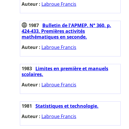
Auteur :
Labroue Francis
1987
Bulletin de l'APMEP. N° 360. p.
424-433. Premières activités
mathématiques en seconde.
Auteur :
Labroue Francis
1983
Limites en première et manuels
scolaires.
Auteur :
Labroue Francis
1981
Statistiques et technologie.
Auteur :
Labroue Francis