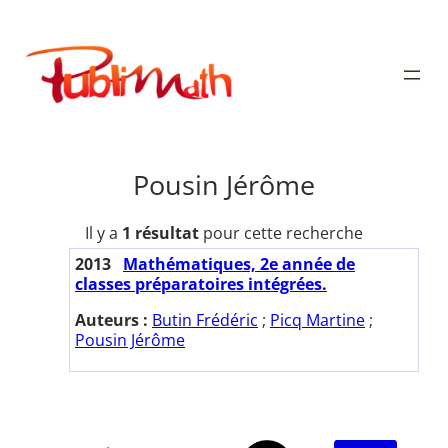
Aller
au
Publimath
contenu
Pousin Jérôme
Il y a
1 résultat
pour cette recherche
2013
Mathématiques, 2e année de
classes préparatoires intégrées.
Auteurs :
Butin Frédéric
;
Picq Martine
;
Pousin Jérôme