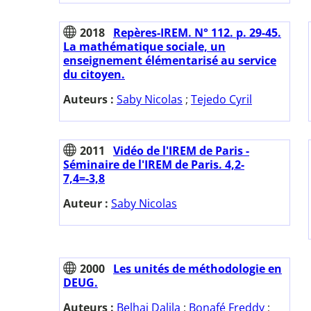
2018
Repères-IREM. N° 112. p. 29-45.
La mathématique sociale, un
enseignement élémentarisé au service
du citoyen.
Auteurs :
Saby Nicolas
;
Tejedo Cyril
2011
Vidéo de l'IREM de Paris -
Séminaire de l'IREM de Paris. 4,2-
7,4=-3,8
Auteur :
Saby Nicolas
2000
Les unités de méthodologie en
DEUG.
Auteurs :
Belhaj Dalila
;
Bonafé Freddy
;