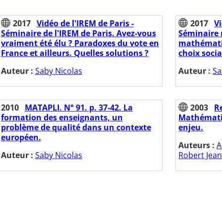
2017
Vidéo de l'IREM de Paris -
2017
Vi
Séminaire de l'IREM de Paris. Avez-vous
Séminaire 
vraiment été élu ? Paradoxes du vote en
mathémati
France et ailleurs. Quelles solutions ?
choix socia
Auteur :
Saby Nicolas
Auteur :
Sa
2010
MATAPLI. N° 91. p. 37-42. La
2003
Re
formation des enseignants, un
Mathématiq
problème de qualité dans un contexte
enjeu.
européen.
Auteurs :
A
Auteur :
Saby Nicolas
Robert Jean