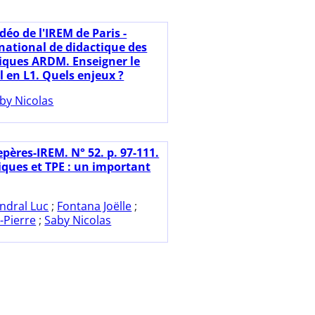
déo de l'IREM de Paris -
national de didactique des
ques ARDM. Enseigner le
l en L1. Quels enjeux ?
by Nicolas
pères-IREM. N° 52. p. 97-111.
ues et TPE : un important
ndral Luc
;
Fontana Joëlle
;
-Pierre
;
Saby Nicolas