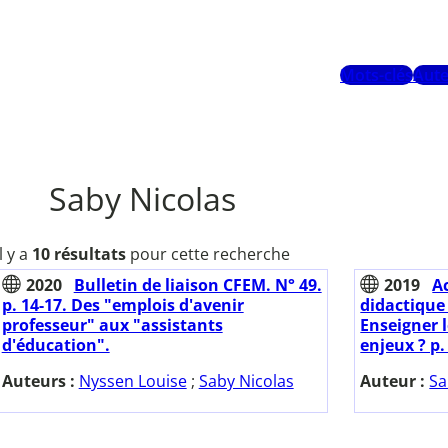
Mots-clés
Aute
Saby Nicolas
Il y a
10 résultats
pour cette recherche
2020
Bulletin de liaison CFEM. N° 49.
2019
A
p. 14-17. Des "emplois d'avenir
didactique
professeur" aux "assistants
Enseigner l
d'éducation".
enjeux ? p.
Auteurs :
Nyssen Louise
;
Saby Nicolas
Auteur :
Sa