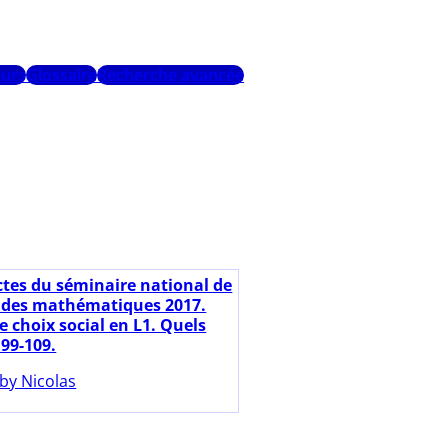
urs
Glossaire
Recherche avancée
ctes du séminaire national de
 des mathématiques 2017.
e choix social en L1. Quels
 99-109.
by Nicolas