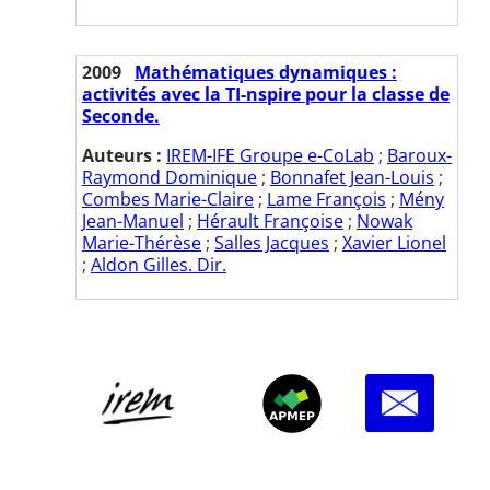
2009
Mathématiques dynamiques :
activités avec la TI-nspire pour la classe de
Seconde.
Auteurs :
IREM-IFE Groupe e-CoLab
;
Baroux-
Raymond Dominique
;
Bonnafet Jean-Louis
;
Combes Marie-Claire
;
Lame François
;
Mény
Jean-Manuel
;
Hérault Françoise
;
Nowak
Marie-Thérèse
;
Salles Jacques
;
Xavier Lionel
;
Aldon Gilles. Dir.