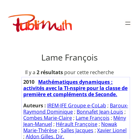
Aller
au
Publimath
contenu
Lame François
Il y a
2 résultats
pour cette recherche
2010
Mathématiques dynamiques :
activités avec la TI-nspire pour la classe de
première et compléments de Seconde.
Auteurs :
IREM-IFE Groupe e-CoLab
;
Baroux-
Raymond Dominique
;
Bonnafet Jean-Louis
;
Combes Marie-Claire
;
Lame François
;
Mény
Jean-Manuel
;
Hérault Françoise
;
Nowak
Marie-Thérèse
;
Salles Jacques
;
Xavier Lionel
;
Aldon Gilles. Dir.