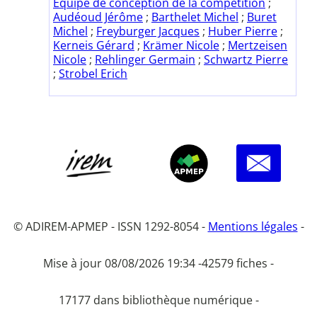
Equipe de conception de la compétition
;
Audéoud Jérôme
;
Barthelet Michel
;
Buret
Michel
;
Freyburger Jacques
;
Huber Pierre
;
Kerneis Gérard
;
Krämer Nicole
;
Mertzeisen
Nicole
;
Rehlinger Germain
;
Schwartz Pierre
;
Strobel Erich
© ADIREM-APMEP - ISSN 1292-8054 -
Mentions légales
-
Mise à jour 08/08/2026 19:34 -
42579 fiches -
17177 dans bibliothèque numérique -