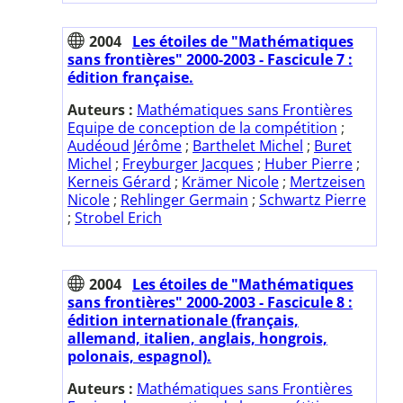
2004
Les étoiles de "Mathématiques
sans frontières" 2000-2003 - Fascicule 7 :
édition française.
Auteurs :
Mathématiques sans Frontières
Equipe de conception de la compétition
;
Audéoud Jérôme
;
Barthelet Michel
;
Buret
Michel
;
Freyburger Jacques
;
Huber Pierre
;
Kerneis Gérard
;
Krämer Nicole
;
Mertzeisen
Nicole
;
Rehlinger Germain
;
Schwartz Pierre
;
Strobel Erich
2004
Les étoiles de "Mathématiques
sans frontières" 2000-2003 - Fascicule 8 :
édition internationale (français,
allemand, italien, anglais, hongrois,
polonais, espagnol).
Auteurs :
Mathématiques sans Frontières