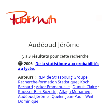
Aller
au
Publimath
contenu
Audéoud Jérôme
Il y a
3 résultats
pour cette recherche
2006
De la statistique aux probabilités
au lycée.
Auteurs :
IREM de Strasbourg Groupe
Recherche-formation Statistique
;
Koch
Bernard
;
Acker Emmanuelle
;
Dupuis Claire
;
Rousset-Bert Suzette
;
Atlagh Mohamed
;
Audéoud Jérôme
;
Quelen Jean-Paul
;
Weil
Dominique