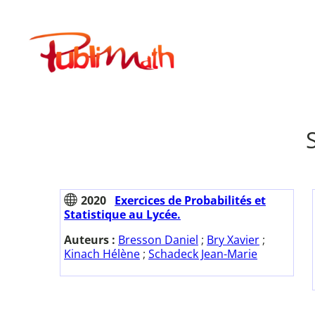
Aller
au
Publimath
contenu
2020
Exercices de Probabilités et
Statistique au Lycée.
Auteurs :
Bresson Daniel
;
Bry Xavier
;
Kinach Hélène
;
Schadeck Jean-Marie