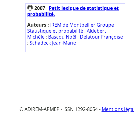
2007
Petit lexique de statistique et
probabilité.
Auteurs :
IREM de Montpellier Groupe
Statistique et probabilité
;
Aldebert
Michèle
;
Bascou Noël
;
Delatour Françoise
;
Schadeck Jean-Marie
© ADIREM-APMEP - ISSN 1292-8054 -
Mentions léga