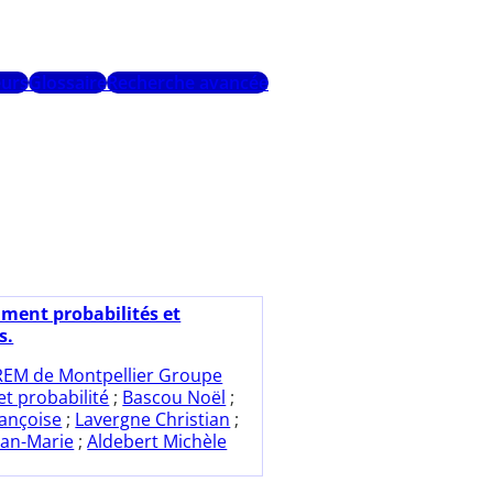
urs
Glossaire
Recherche avancée
ment probabilités et
s.
REM de Montpellier Groupe
et probabilité
;
Bascou Noël
;
rançoise
;
Lavergne Christian
;
ean-Marie
;
Aldebert Michèle