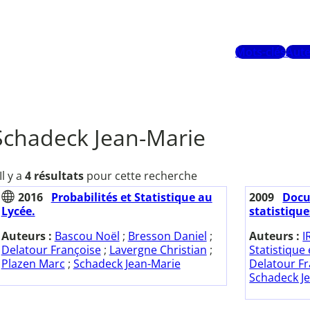
Mots-clés
Aute
Schadeck Jean-Marie
Il y a
4 résultats
pour cette recherche
2016
Probabilités et Statistique au
2009
Docu
Lycée.
statistique
Auteurs :
Bascou Noël
;
Bresson Daniel
;
Auteurs :
I
Delatour Françoise
;
Lavergne Christian
;
Statistique 
Plazen Marc
;
Schadeck Jean-Marie
Delatour F
Schadeck J