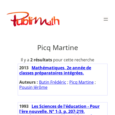
Aller
au
Publimath
contenu
Picq Martine
Il y a
2 résultats
pour cette recherche
2013
Mathématiques, 2e année de
classes préparatoires intégrées.
Auteurs :
Butin Frédéric
;
Picq Martine
;
Pousin Jérôme
1993
Les Sciences de l'éducation - Pour
l'ère nouvelle. N° 1-3. p. 207-219.