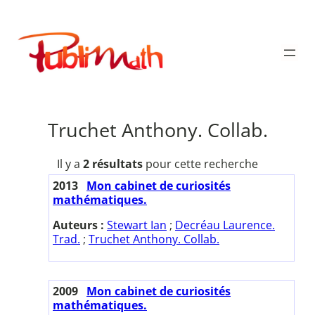
Aller
au
Publimath
contenu
Truchet Anthony. Collab.
Il y a
2 résultats
pour cette recherche
2013
Mon cabinet de curiosités
mathématiques.
Auteurs :
Stewart Ian
;
Decréau Laurence.
Trad.
;
Truchet Anthony. Collab.
2009
Mon cabinet de curiosités
mathématiques.