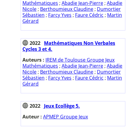
Mathématiques
;
Abadie Jean-Pierre
;
Abadie
Nicole
;
Berthoumieux Claudine
;
Dumortier
Sébastien
;
Farcy Yves
;
Faure Cédric
;
Martin
Gérard
2022
Mathématiques Non Verbales
Cycles 3 et 4.
Auteurs :
IREM de Toulouse Groupe Jeux
Mathématiques
;
Abadie Jean-Pierre
;
Abadie
Nicole
;
Berthoumieux Claudine
;
Dumortier
Sébastien
;
Farcy Yves
;
Faure Cédric
;
Martin
Gérard
2022
Jeux Ecollège 5.
Auteur :
APMEP Groupe Jeux