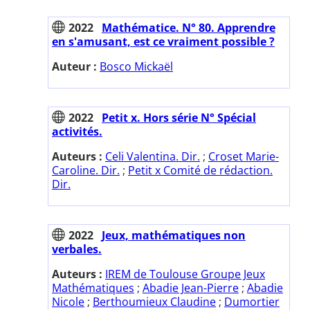
2022
Mathématice. N° 80. Apprendre
en s'amusant, est ce vraiment possible ?
Auteur :
Bosco Mickaël
2022
Petit x. Hors série N° Spécial
activités.
Auteurs :
Celi Valentina. Dir.
;
Croset Marie-
Caroline. Dir.
;
Petit x Comité de rédaction.
Dir.
2022
Jeux, mathématiques non
verbales.
Auteurs :
IREM de Toulouse Groupe Jeux
Mathématiques
;
Abadie Jean-Pierre
;
Abadie
Nicole
;
Berthoumieux Claudine
;
Dumortier