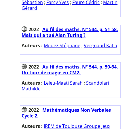
Sébastien
;
Farcy Yves
;
Faure Cédric
;
Martin
Gérard
2022
Au fil des maths. N° 544. p. 51-58.
Mais qui a tué Alan Turing ?
Auteurs :
Mouez Stéphane
;
Vergnaud Katia
2022
Au fil des maths. N° 544. p. 59-64.
Un tour de magie en CM2.
Auteurs :
Leleu-Maati Sarah
;
Scandolari
Mathilde
2022
Mathématiques Non Verbales
Cycle 2.
Auteurs :
IREM de Toulouse Groupe Jeux