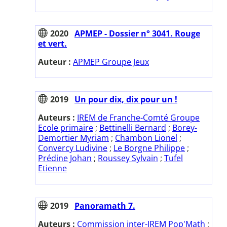
2020
APMEP - Dossier n° 3041. Rouge
et vert.
Auteur :
APMEP Groupe Jeux
2019
Un pour dix, dix pour un !
Auteurs :
IREM de Franche-Comté Groupe
Ecole primaire
;
Bettinelli Bernard
;
Borey-
Demortier Myriam
;
Chambon Lionel
;
Convercy Ludivine
;
Le Borgne Philippe
;
Prédine Johan
;
Roussey Sylvain
;
Tufel
Etienne
2019
Panoramath 7.
Auteurs :
Commission inter-IREM Pop'Math
;