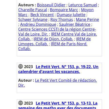
Auteurs :
Boisseuil Didier
;
Leturcq Samuel
;
Chareille Pascal
;
Bompaire Marc
;
Moyon
Marc
;
Beck Vincent
;
Dumasy Juliette
;
Schwer Sylviane
;
Roy Thomas
;
Mane Perine
;
Andrieu Dominique
;
Saulnier Béatrice
;
Centre Sciences CCSTI de la région Centre-
Val de Loire. Dir.
;
IREM Centre Val de Loire.
Collab.
;
IREM de Dijon. Collab.
;
IREM de
Limoges. Collab.
;
IREM de Paris-Nord.
Collab.
2023
Le Petit Vert. N° 153. p. 19-22. Un
calendrier d'avant les vacances.
Auteur :
Le Petit Vert Comité de rédaction.
Dir.
2023
Le Petit Vert. N° 153. p. 13-13. La
semaine des maths avec des documents