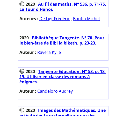
2020
Au fil des maths. N° 536. p. 71-75.
La Tour d'Hanoï.
Auteurs :
De Ligt Frédéric
;
Boutin Michel
2020
Bibliothèque Tangente. N° 70. Pour
le bien-être de Bibi la biketh. p. 23-23.
Auteur :
Ravera Kylie
2020
Tangente Education. N° 53. p. 18-
19. Utiliser en classe des romans à
énigmes.
Auteur :
Candeloro Audrey
2020
Images des Mathématiques. Une
activité dès la maternelle autour des