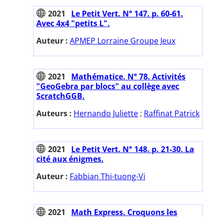
2021
Le Petit Vert. N° 147. p. 60-61.
Avec 4x4 "petits L".
Auteur :
APMEP Lorraine Groupe Jeux
2021
Mathématice. N° 78. Activités
"GeoGebra par blocs" au collège avec
ScratchGGB.
Auteurs :
Hernando Juliette
;
Raffinat Patrick
2021
Le Petit Vert. N° 148. p. 21-30. La
cité aux énigmes.
Auteur :
Fabbian Thi-tuong-Vi
2021
Math Express. Croquons les