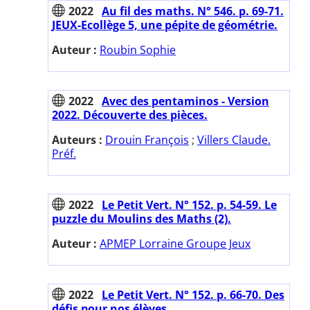
2022
Au fil des maths. N° 546. p. 69-71.
JEUX-Ecollège 5, une pépite de géométrie.
Auteur :
Roubin Sophie
2022
Avec des pentaminos - Version
2022. Découverte des pièces.
Auteurs :
Drouin François
;
Villers Claude.
Préf.
2022
Le Petit Vert. N° 152. p. 54-59. Le
puzzle du Moulins des Maths (2).
Auteur :
APMEP Lorraine Groupe Jeux
2022
Le Petit Vert. N° 152. p. 66-70. Des
défis pour nos élèves.