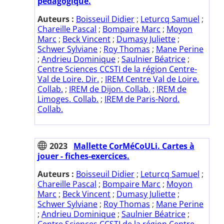
pédagogique.
Auteurs :
Boisseuil Didier
;
Leturcq Samuel
;
Chareille Pascal
;
Bompaire Marc
;
Moyon
Marc
;
Beck Vincent
;
Dumasy Juliette
;
Schwer Sylviane
;
Roy Thomas
;
Mane Perine
;
Andrieu Dominique
;
Saulnier Béatrice
;
Centre Sciences CCSTI de la région Centre-
Val de Loire. Dir.
;
IREM Centre Val de Loire.
Collab.
;
IREM de Dijon. Collab.
;
IREM de
Limoges. Collab.
;
IREM de Paris-Nord.
Collab.
2023
Mallette CorMéCoULi. Cartes à
jouer - fiches-exercices.
Auteurs :
Boisseuil Didier
;
Leturcq Samuel
;
Chareille Pascal
;
Bompaire Marc
;
Moyon
Marc
;
Beck Vincent
;
Dumasy Juliette
;
Schwer Sylviane
;
Roy Thomas
;
Mane Perine
;
Andrieu Dominique
;
Saulnier Béatrice
;
Centre Sciences CCSTI de la région Centre-