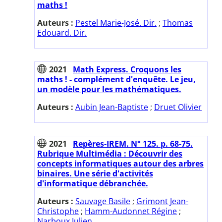
maths !
Auteurs :
Pestel Marie-José. Dir.
;
Thomas
Edouard. Dir.
2021
Math Express. Croquons les
maths ! - complément d'enquête. Le jeu,
un modèle pour les mathématiques.
Auteurs :
Aubin Jean-Baptiste
;
Druet Olivier
2021
Repères-IREM. N° 125. p. 68-75.
Rubrique Multimédia : Découvrir des
concepts informatiques autour des arbres
binaires. Une série d'activités
d'informatique débranchée.
Auteurs :
Sauvage Basile
;
Grimont Jean-
Christophe
;
Hamm-Audonnet Régine
;
Narboux Julien