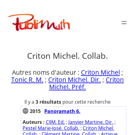
Aller
au
Publimath
contenu
Criton Michel. Collab.
Autres noms d'auteur :
Criton Michel
;
Tonic R. M.
;
Criton Michel. Dir.
;
Criton
Michel. Préf.
Il y a
3 résultats
pour cette recherche
2015
Panoramath 6.
Auteurs :
CIJM. Ed.
;
Janvier Martine. Dir.
;
Pestel Marie-José. Collab.
;
Criton Michel.
Collab.
;
Clément Martine. Collab.
;
Artigue