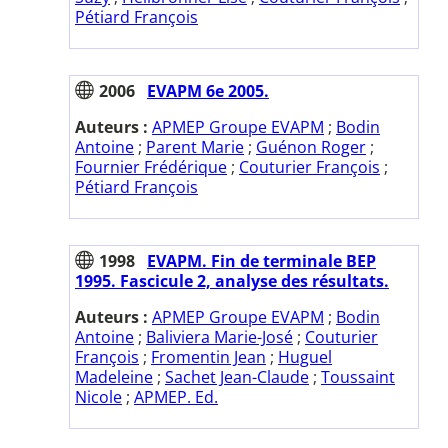
Pétiard François
2006
EVAPM 6e 2005.
Auteurs :
APMEP Groupe EVAPM
;
Bodin
Antoine
;
Parent Marie
;
Guénon Roger
;
Fournier Frédérique
;
Couturier François
;
Pétiard François
1998
EVAPM. Fin de terminale BEP
1995. Fascicule 2, analyse des résultats.
Auteurs :
APMEP Groupe EVAPM
;
Bodin
Antoine
;
Baliviera Marie-José
;
Couturier
François
;
Fromentin Jean
;
Huguel
Madeleine
;
Sachet Jean-Claude
;
Toussaint
Nicole
;
APMEP. Ed.