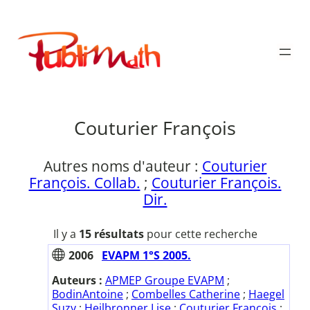
Aller
au
Publimath
contenu
Couturier François
Autres noms d'auteur :
Couturier
François. Collab.
;
Couturier François.
Dir.
Il y a
15 résultats
pour cette recherche
2006
EVAPM 1°S 2005.
Auteurs :
APMEP Groupe EVAPM
;
BodinAntoine
;
Combelles Catherine
;
Haegel
Suzy
;
Heilbronner Lise
;
Couturier François
;