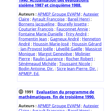
1990. Actualisation des évaluations
sixième 1987 et cinquième 1988.
Auteurs :
APMEP Groupe EVAPM
;
Autexier
Claire
;
Ayrault Françoise
;
Bareil Henri
;
Bornens Jacqueline
;
Bourelly Josette
;
Couturier François
;
Fauconnet Annie
;
Fontaine Marie-Danielle
;
Friry André
;
Fromentin Jean
;
Gagneux André
;
Henneton
André
;
Houssin Marie-José
;
Houssin Gérard
;
Jan-Provost Joëlle
;
Léveillé Gaëlle
;
Massicot
Monique
;
Margot Geneviève
;
Molinier
Pierre
;
Raulin Laurence
;
Rocher Robert
;
Sénémeaud Michèle
;
Toussaint Nicole
;
Bodin Antoine. Dir.
;
Sicre Jean-Pierre. Dir.
;
APMEP. Ed.
1991
Evaluation du programme de
mathématiques, fin de troisième 1990.
Auteurs :
APMEP Groupe EVAPM
;
Autexier
Claire
;
Ayrault Françoise
;
Bareil Henri
;