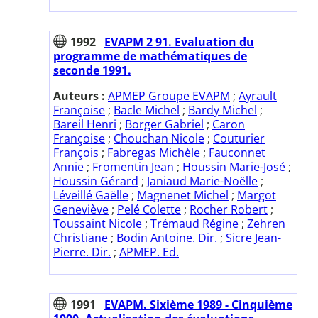
1992
EVAPM 2 91. Evaluation du
programme de mathématiques de
seconde 1991.
Auteurs :
APMEP Groupe EVAPM
;
Ayrault
Françoise
;
Bacle Michel
;
Bardy Michel
;
Bareil Henri
;
Borger Gabriel
;
Caron
Françoise
;
Chouchan Nicole
;
Couturier
François
;
Fabregas Michèle
;
Fauconnet
Annie
;
Fromentin Jean
;
Houssin Marie-José
;
Houssin Gérard
;
Janiaud Marie-Noëlle
;
Léveillé Gaëlle
;
Magnenet Michel
;
Margot
Geneviève
;
Pelé Colette
;
Rocher Robert
;
Toussaint Nicole
;
Trémaud Régine
;
Zehren
Christiane
;
Bodin Antoine. Dir.
;
Sicre Jean-
Pierre. Dir.
;
APMEP. Ed.
1991
EVAPM. Sixième 1989 - Cinquième