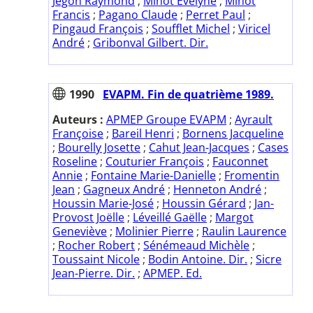
Jegon Raymond
;
Minot Evelyne
;
Minot
Francis
;
Pagano Claude
;
Perret Paul
;
Pingaud François
;
Soufflet Michel
;
Viricel
André
;
Gribonval Gilbert. Dir.
1990
EVAPM. Fin de quatrième 1989.
Auteurs :
APMEP Groupe EVAPM
;
Ayrault
Françoise
;
Bareil Henri
;
Bornens Jacqueline
;
Bourelly Josette
;
Cahut Jean-Jacques
;
Cases
Roseline
;
Couturier François
;
Fauconnet
Annie
;
Fontaine Marie-Danielle
;
Fromentin
Jean
;
Gagneux André
;
Henneton André
;
Houssin Marie-José
;
Houssin Gérard
;
Jan-
Provost Joëlle
;
Léveillé Gaëlle
;
Margot
Geneviève
;
Molinier Pierre
;
Raulin Laurence
;
Rocher Robert
;
Sénémeaud Michèle
;
Toussaint Nicole
;
Bodin Antoine. Dir.
;
Sicre
Jean-Pierre. Dir.
;
APMEP. Ed.