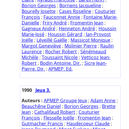
Borion Georges
;
Bornens Jacqueline
;
Bourelly Josette
;
Cases Roseline
;
Couturier
François
;
Fauconnet Annie
;
Fontaine Marie-
Danielle
;
Friry André
;
Fromentin Jean
;
Gagneux André
;
Henneton André
;
Houssin
Marie-José
;
Houssin Gérard
;
Jan-Provost
Joëlle
;
Léveillé Gaëlle
;
Massicot Monique
;
Margot Geneviève
;
Molinier Pierre
;
Raulin
Laurence
;
Rocher Robert
;
Sénémeaud
Michèle
;
Toussaint Nicole
;
Vetticoz Jean-
Robert
;
Bodin Antoine. Dir.
;
Sicre Jean-
Pierre. Dir.
;
APMEP. Ed.
1990
Jeux 3.
Auteurs :
APMEP Groupe Jeux
;
Adam Anne
;
Beauchêne Daniel
;
Borion Georges
;
Brette
Jean
;
Cathalifaud Robert
;
Couturier
François
;
Flesselle Joëlle
;
Fromentin Jean
;
Gutmacher Francis
;
Haudecoeur Claude
;