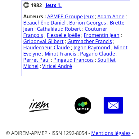
1982
Jeux 1.
Auteurs :
APMEP Groupe Jeux
;
Adam Anne
;
Beauchêne Daniel
;
Borion Georges
;
Brette
Jean
;
Cathalifaud Robert
;
Couturier
François
;
Flesselle Joëlle
;
Fromentin Jean
;
Gribonval Gilbert
;
Gutmacher Francis
;
Haudecoeur Claude
;
Jegon Raymond
;
Minot
Evelyne
;
Minot Francis
;
Pagano Claude
;
Perret Paul
;
Pingaud François
;
Soufflet
Michel
;
Viricel André
© ADIREM-APMEP - ISSN 1292-8054 -
Mentions légales
-