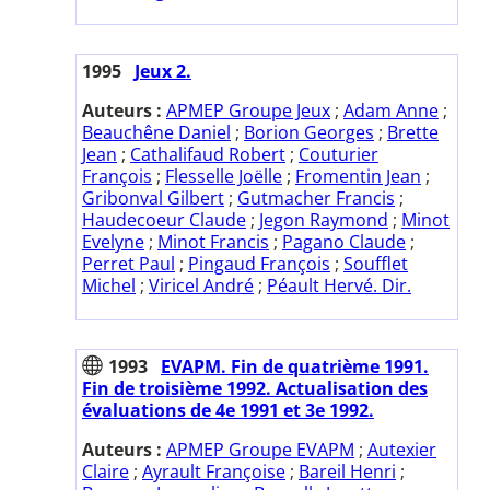
1995
Jeux 2.
Auteurs :
APMEP Groupe Jeux
;
Adam Anne
;
Beauchêne Daniel
;
Borion Georges
;
Brette
Jean
;
Cathalifaud Robert
;
Couturier
François
;
Flesselle Joëlle
;
Fromentin Jean
;
Gribonval Gilbert
;
Gutmacher Francis
;
Haudecoeur Claude
;
Jegon Raymond
;
Minot
Evelyne
;
Minot Francis
;
Pagano Claude
;
Perret Paul
;
Pingaud François
;
Soufflet
Michel
;
Viricel André
;
Péault Hervé. Dir.
1993
EVAPM. Fin de quatrième 1991.
Fin de troisième 1992. Actualisation des
évaluations de 4e 1991 et 3e 1992.
Auteurs :
APMEP Groupe EVAPM
;
Autexier
Claire
;
Ayrault Françoise
;
Bareil Henri
;