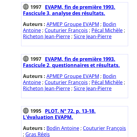
1997
EVAPM, fin de première 1993.
Fascicule 3, analyse des résultats.
Auteurs :
APMEP Groupe EVAPM
;
Bodin
Antoine
;
Couturier François
;
Pécal Michèle
;
Richeton Jean-Pierre
;
Sicre Jean-Pierre
1997
EVAPM, fin de première 1993.
Fascicule 2, questionnaires et résultats.
Auteurs :
APMEP Groupe EVAPM
;
Bodin
Antoine
;
Couturier François
;
Pécal Michèle
;
Richeton Jean-Pierre
;
Sicre Jean-Pierre
1995
PLOT. N° 72. p. 13-18.
L'évaluation EVAPM.
Auteurs :
Bodin Antoine
;
Couturier François
;
Gras Régis