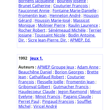
Bornens Jacqueline
;
Bourelly Josette
;
Brunet Catherine
;
Couturier François
;
Fauconnet Annie
;
Fontaine Marie-Danielle
;
Fromentin Jean
;
Henneton André
;
Houssin
Gérard
;
Houssin Marie-José
;
Massicot
Monique
;
Molinier Pierre
;
Raulin Laurence
;
Rocher Robert
;
Sénémeaud Michèle
;
Terrier
Josiane
;
Toussaint Nicole
;
Bodin Antoine.
Dir.
;
Sicre Jean-Pierre. Dir.
;
APMEP. Ed.
1992
Jeux 1.
Auteurs :
APMEP Groupe Jeux
;
Adam Anne
;
Beauchêne Daniel
;
Borion Georges
;
Brette
Jean
;
Cathalifaud Robert
;
Couturier
François
;
Flesselle Joëlle
;
Fromentin Jean
;
Gribonval Gilbert
;
Gutmacher Francis
;
Haudecoeur Claude
;
Jegon Raymond
;
Minot
Evelyne
;
Minot Francis
;
Pagano Claude
;
Perret Paul
;
Pingaud François
;
Soufflet
Michel
;
Viricel André