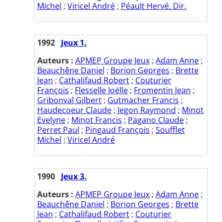
Michel
;
Viricel André
;
Péault Hervé. Dir.
1992
Jeux 1.
Auteurs :
APMEP Groupe Jeux
;
Adam Anne
;
Beauchêne Daniel
;
Borion Georges
;
Brette
Jean
;
Cathalifaud Robert
;
Couturier
François
;
Flesselle Joëlle
;
Fromentin Jean
;
Gribonval Gilbert
;
Gutmacher Francis
;
Haudecoeur Claude
;
Jegon Raymond
;
Minot
Evelyne
;
Minot Francis
;
Pagano Claude
;
Perret Paul
;
Pingaud François
;
Soufflet
Michel
;
Viricel André
1990
Jeux 3.
Auteurs :
APMEP Groupe Jeux
;
Adam Anne
;
Beauchêne Daniel
;
Borion Georges
;
Brette
Jean
;
Cathalifaud Robert
;
Couturier