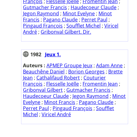
François
;
Flesselle Joëlle
;
Fromentin Jean
;
Gutmacher Francis
;
Haudecoeur Claude
;
Jegon Raymond
;
Minot Evelyne
;
Minot
Francis
;
Pagano Claude
;
Perret Paul
;
Pingaud François
;
Soufflet Michel
;
Viricel
André
;
Gribonval Gilbert. Dir.
1982
Jeux 1.
Auteurs :
APMEP Groupe Jeux
;
Adam Anne
;
Beauchêne Daniel
;
Borion Georges
;
Brette
Jean
;
Cathalifaud Robert
;
Couturier
François
;
Flesselle Joëlle
;
Fromentin Jean
;
Gribonval Gilbert
;
Gutmacher Francis
;
Haudecoeur Claude
;
Jegon Raymond
;
Minot
Evelyne
;
Minot Francis
;
Pagano Claude
;
Perret Paul
;
Pingaud François
;
Soufflet
Michel
;
Viricel André