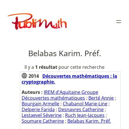
Aller
au
Publimath
contenu
Belabas Karim. Préf.
Il y a
1 résultat
pour cette recherche
2014
Découvertes mathématiques : la
cryptographie.
Auteurs :
IREM d'Aquitaine Groupe
Découvertes mathématiques
;
Berté Annie
;
Bourgain Armelle
;
Chabanol Marie-Line
;
Delperie Farida
;
Desnavres Catherine
;
Lestaevel Séverine
;
Ruch Jean-Jacques
;
Soumare Catherine
;
Belabas Karim. Préf.