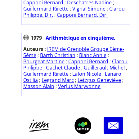
Capponi Bernard
;
Deschatres Nadine
;
Guillermard Rirette
;
Vignal Simone
;
Clarou
Philippe. Dir.
;
Capponi Bernard. Dir.
1979
Arithmétique en cinquième.
Auteurs :
IREM de Grenoble Groupe 6ème-
5ème
;
Barth Christian
;
Blanc Annie
;
Bourgeat Martine
;
Capponi Bernard
;
Clarou
Philippe
;
Gachet Claude
;
Guillerault Michel
;
Guillermard Rirette
;
Lafon Nicole
;
Lanaro
Ostilia
;
Legrand Marc
;
Letzgus Geneviève
;
Masson Alain
;
Verjus Maryvonne