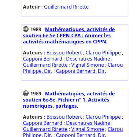
Auteur :
Guillermard Rirette
1989
Mathématiques, activités de
soutien 6e-5e CPPN-CPA : Animer les
activités mathématiques en CPPN.
Auteurs :
Boissou Robert
;
Clarou Philippe
;
Capponi Bernard
;
Deschatres Nadine
;
Guillermard Rirette
;
Vignal Simone
;
Clarou
Philippe. Dir.
;
Capponi Bernard. Dir.
1989
Mathématiques, activités de
soutien 6e-5e. Fichier n° 1. Activités
numériques, partages.
Auteurs :
Boissou Robert
;
Clarou Philippe
;
Capponi Bernard
;
Deschatres Nadine
;
Guillermard Rirette
;
Vignal Simone
;
Clarou
Philippe. Dir.
;
Capponi Bernard. Dir.