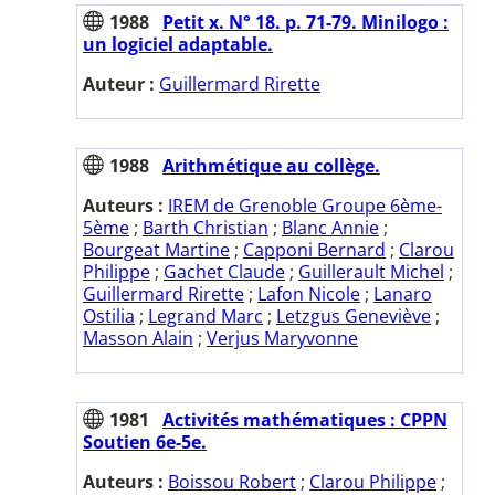
1988
Petit x. N° 18. p. 71-79. Minilogo :
un logiciel adaptable.
Auteur :
Guillermard Rirette
1988
Arithmétique au collège.
Auteurs :
IREM de Grenoble Groupe 6ème-
5ème
;
Barth Christian
;
Blanc Annie
;
Bourgeat Martine
;
Capponi Bernard
;
Clarou
Philippe
;
Gachet Claude
;
Guillerault Michel
;
Guillermard Rirette
;
Lafon Nicole
;
Lanaro
Ostilia
;
Legrand Marc
;
Letzgus Geneviève
;
Masson Alain
;
Verjus Maryvonne
1981
Activités mathématiques : CPPN
Soutien 6e-5e.
Auteurs :
Boissou Robert
;
Clarou Philippe
;