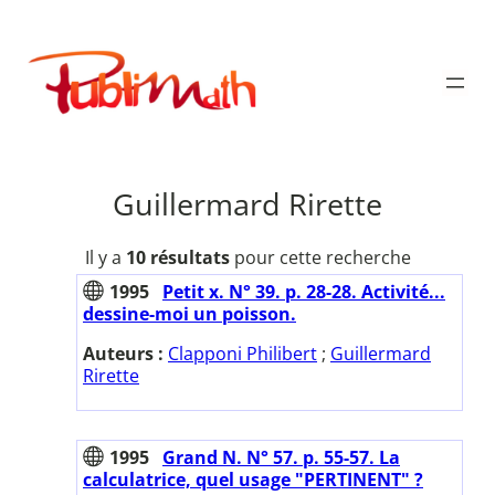
Aller
au
Publimath
contenu
Guillermard Rirette
Il y a
10 résultats
pour cette recherche
1995
Petit x. N° 39. p. 28-28. Activité...
dessine-moi un poisson.
Auteurs :
Clapponi Philibert
;
Guillermard
Rirette
1995
Grand N. N° 57. p. 55-57. La
calculatrice, quel usage "PERTINENT" ?