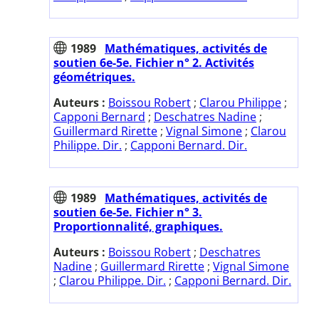
1989
Mathématiques, activités de
soutien 6e-5e. Fichier n° 2. Activités
géométriques.
Auteurs :
Boissou Robert
;
Clarou Philippe
;
Capponi Bernard
;
Deschatres Nadine
;
Guillermard Rirette
;
Vignal Simone
;
Clarou
Philippe. Dir.
;
Capponi Bernard. Dir.
1989
Mathématiques, activités de
soutien 6e-5e. Fichier n° 3.
Proportionnalité, graphiques.
Auteurs :
Boissou Robert
;
Deschatres
Nadine
;
Guillermard Rirette
;
Vignal Simone
;
Clarou Philippe. Dir.
;
Capponi Bernard. Dir.