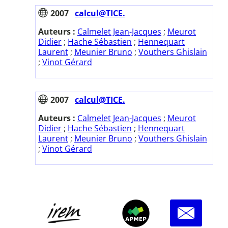
2007
calcul@TICE.
Auteurs :
Calmelet Jean-Jacques
;
Meurot
Didier
;
Hache Sébastien
;
Hennequart
Laurent
;
Meunier Bruno
;
Vouthers Ghislain
;
Vinot Gérard
2007
calcul@TICE.
Auteurs :
Calmelet Jean-Jacques
;
Meurot
Didier
;
Hache Sébastien
;
Hennequart
Laurent
;
Meunier Bruno
;
Vouthers Ghislain
;
Vinot Gérard