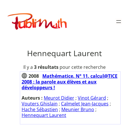
Aller
au
Publimath
contenu
Hennequart Laurent
Il y a
3 résultats
pour cette recherche
2008
Mathématice. N° 11. calcul@TICE
2008 : la parole aux élèves et aux
développeurs !
Auteurs :
Meurot Didier
;
Vinot Gérard
;
Vouters Ghislain
;
Calmelet Jean-Jacques
;
Hache Sébastien
;
Meunier Bruno
;
Hennequart Laurent