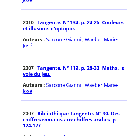
2010
Tangente. N° 134. p. 24-26. Couleurs
et illusions d'optique.
Auteurs :
Sarcone Gianni
;
Waeber Marie-
José
2007
Tangente. N° 119. p. 28-30. Maths, la
voie du jeu.
Auteurs :
Sarcone Gianni
;
Waeber Marie-
José
2007
Bibliothèque Tangente. N° 30. Des
chiffres romains aux chiffres arabes. p.
124-127.