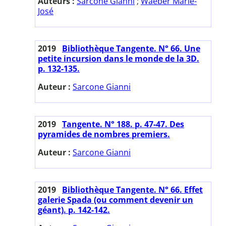
Auteurs :
Sarcone Gianni
;
Waeber Marie-
José
2019
Bibliothèque Tangente. N° 66. Une
petite incursion dans le monde de la 3D.
p. 132-135.
Auteur :
Sarcone Gianni
2019
Tangente. N° 188. p. 47-47. Des
pyramides de nombres premiers.
Auteur :
Sarcone Gianni
2019
Bibliothèque Tangente. N° 66. Effet
galerie Spada (ou comment devenir un
géant). p. 142-142.