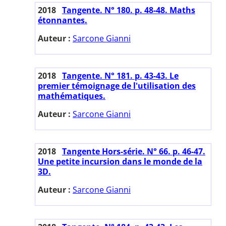
2018
Tangente. N° 180. p. 48-48. Maths
étonnantes.
Auteur :
Sarcone Gianni
2018
Tangente. N° 181. p. 43-43. Le
premier témoignage de l'utilisation des
mathématiques.
Auteur :
Sarcone Gianni
2018
Tangente Hors-série. N° 66. p. 46-47.
Une petite incursion dans le monde de la
3D.
Auteur :
Sarcone Gianni