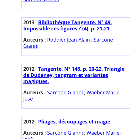
2013
Bibliothèque Tangente. N° 49.
Impossible ces figures ? (4). p. 21-21.
Auteurs :
Roddier Jean-Alain
;
Sarcone
Gianni
2012
Tangente. N° 148. p. 20-22. Triangle
de Dudeney, tangram et variantes
magiques.
Auteurs :
Sarcone Gianni
;
Waeber Marie-
José
2012
Pliages, découpages et magie.
Auteurs :
Sarcone Gianni
;
Waeber Marie-
José