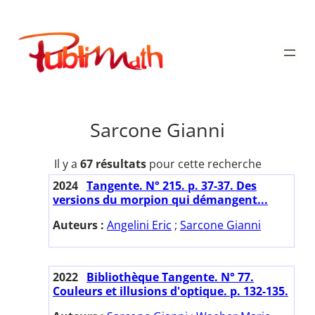
Aller
au
Publimath
contenu
Sarcone Gianni
Il y a
67 résultats
pour cette recherche
2024
Tangente. N° 215. p. 37-37. Des
versions du morpion qui démangent...
Auteurs :
Angelini Eric
;
Sarcone Gianni
2022
Bibliothèque Tangente. N° 77.
Couleurs et illusions d'optique. p. 132-135.