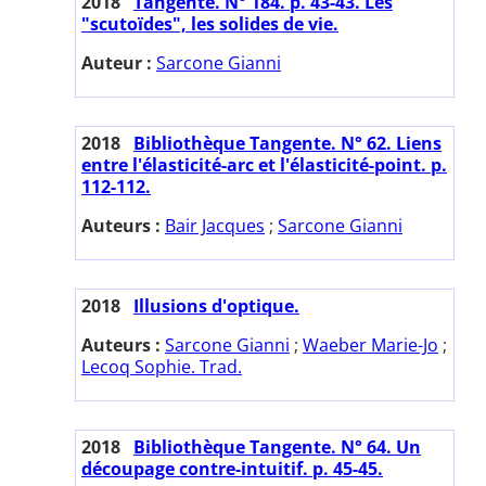
2018
Tangente. N° 184. p. 43-43. Les
"scutoïdes", les solides de vie.
Auteur :
Sarcone Gianni
2018
Bibliothèque Tangente. N° 62. Liens
entre l'élasticité-arc et l'élasticité-point. p.
112-112.
Auteurs :
Bair Jacques
;
Sarcone Gianni
2018
Illusions d'optique.
Auteurs :
Sarcone Gianni
;
Waeber Marie-Jo
;
Lecoq Sophie. Trad.
2018
Bibliothèque Tangente. N° 64. Un
découpage contre-intuitif. p. 45-45.