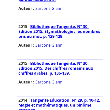
Auteur :
Sarcone Gianni
2015
Bibliothèque Tangente. N° 30.
Edition 2015. Etymathologie : les nombres
pris au mot. p. 129-129.
Auteur :
Sarcone Gianni
2015
Bibliothèque Tangente. N° 30.
Edition 2015. Des chiffres romains aux
chiffres arabes. p. 136-139.
Auteur :
Sarcone Gianni
2014
Tangente Education. N° 29. p. 10-12.
Magie et mathématiques, un binôme
gagnant.