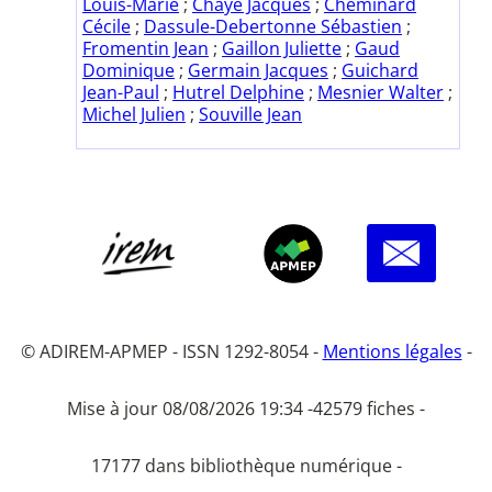
Louis-Marie
;
Chayé Jacques
;
Cheminard
Cécile
;
Dassule-Debertonne Sébastien
;
Fromentin Jean
;
Gaillon Juliette
;
Gaud
Dominique
;
Germain Jacques
;
Guichard
Jean-Paul
;
Hutrel Delphine
;
Mesnier Walter
;
Michel Julien
;
Souville Jean
© ADIREM-APMEP - ISSN 1292-8054 -
Mentions légales
-
Mise à jour 08/08/2026 19:34 -
42579 fiches -
17177 dans bibliothèque numérique -