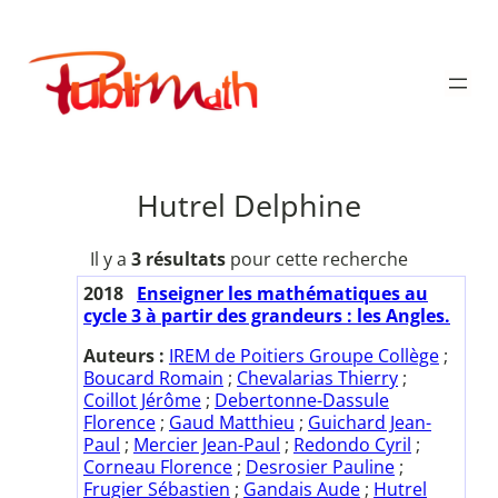
Aller
au
Publimath
contenu
Hutrel Delphine
Il y a
3 résultats
pour cette recherche
2018
Enseigner les mathématiques au
cycle 3 à partir des grandeurs : les Angles.
Auteurs :
IREM de Poitiers Groupe Collège
;
Boucard Romain
;
Chevalarias Thierry
;
Coillot Jérôme
;
Debertonne-Dassule
Florence
;
Gaud Matthieu
;
Guichard Jean-
Paul
;
Mercier Jean-Paul
;
Redondo Cyril
;
Corneau Florence
;
Desrosier Pauline
;
Frugier Sébastien
;
Gandais Aude
;
Hutrel