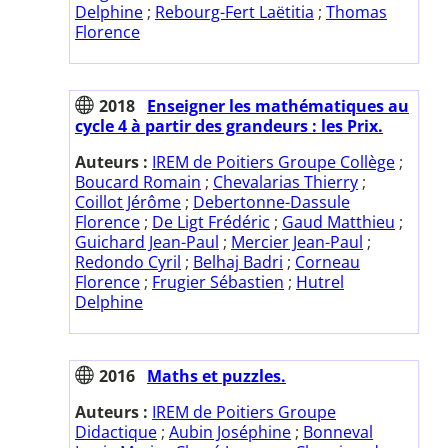
Delphine
;
Rebourg-Fert Laëtitia
;
Thomas
Florence
2018
Enseigner les mathématiques au
cycle 4 à partir des grandeurs : les Prix.
Auteurs :
IREM de Poitiers Groupe Collège
;
Boucard Romain
;
Chevalarias Thierry
;
Coillot Jérôme
;
Debertonne-Dassule
Florence
;
De Ligt Frédéric
;
Gaud Matthieu
;
Guichard Jean-Paul
;
Mercier Jean-Paul
;
Redondo Cyril
;
Belhaj Badri
;
Corneau
Florence
;
Frugier Sébastien
;
Hutrel
Delphine
2016
Maths et puzzles.
Auteurs :
IREM de Poitiers Groupe
Didactique
;
Aubin Joséphine
;
Bonneval