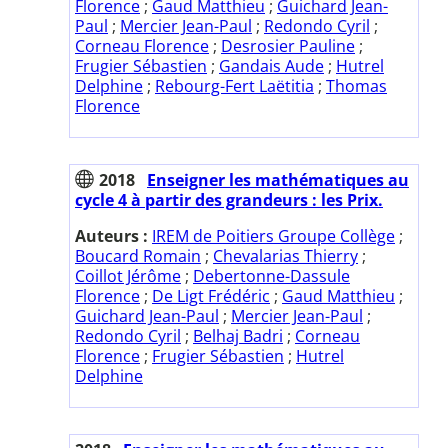
Florence
;
Gaud Matthieu
;
Guichard Jean-
Paul
;
Mercier Jean-Paul
;
Redondo Cyril
;
Corneau Florence
;
Desrosier Pauline
;
Frugier Sébastien
;
Gandais Aude
;
Hutrel
Delphine
;
Rebourg-Fert Laëtitia
;
Thomas
Florence
2018
Enseigner les mathématiques au
cycle 4 à partir des grandeurs : les Prix.
Auteurs :
IREM de Poitiers Groupe Collège
;
Boucard Romain
;
Chevalarias Thierry
;
Coillot Jérôme
;
Debertonne-Dassule
Florence
;
De Ligt Frédéric
;
Gaud Matthieu
;
Guichard Jean-Paul
;
Mercier Jean-Paul
;
Redondo Cyril
;
Belhaj Badri
;
Corneau
Florence
;
Frugier Sébastien
;
Hutrel
Delphine