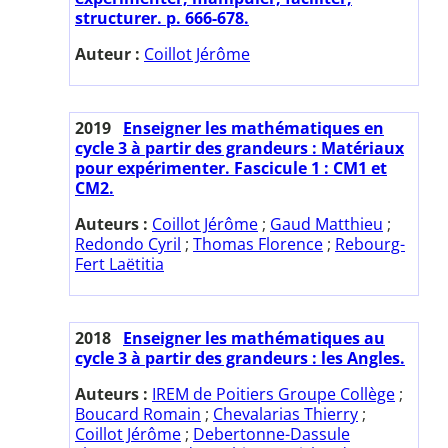
structurer. p. 666-678.
Auteur :
Coillot Jérôme
2019
Enseigner les mathématiques en
cycle 3 à partir des grandeurs : Matériaux
pour expérimenter. Fascicule 1 : CM1 et
CM2.
Auteurs :
Coillot Jérôme
;
Gaud Matthieu
;
Redondo Cyril
;
Thomas Florence
;
Rebourg-
Fert Laëtitia
2018
Enseigner les mathématiques au
cycle 3 à partir des grandeurs : les Angles.
Auteurs :
IREM de Poitiers Groupe Collège
;
Boucard Romain
;
Chevalarias Thierry
;
Coillot Jérôme
;
Debertonne-Dassule