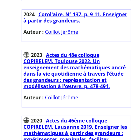
2024
Corol'aire. N° 137. p. 9-11. Enseigner
à partir des grandeurs.
Auteur :
Coillot Jérôme
2023
Actes du 48e colloque
COPIRELEM. Toulouse 2022. Un
enseignement des mathématiques ancré
dans la vie quotidienne à travers l’étude
des grandeurs : représentation et
modélisation à l'œuvre. p. 478-491.
Auteur :
Coillot Jérôme
2020
Actes du 46ème colloque
COPIRELEM. Lausanne 2019. Enseigner les
mathématiques à partir des grandeurs :
expérimenter, manipuler, faciliter,