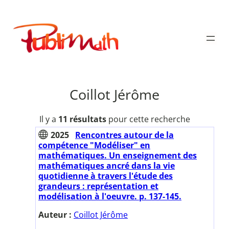
Aller
au
Publimath
contenu
Coillot Jérôme
Il y a
11 résultats
pour cette recherche
2025
Rencontres autour de la
compétence "Modéliser" en
mathématiques. Un enseignement des
mathématiques ancré dans la vie
quotidienne à travers l'étude des
grandeurs : représentation et
modélisation à l'oeuvre. p. 137-145.
Auteur :
Coillot Jérôme