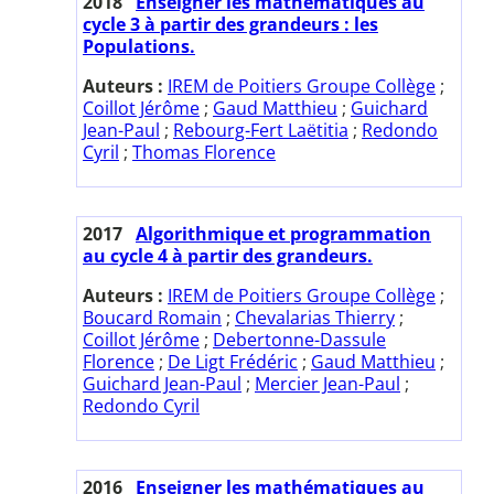
2018
Enseigner les mathématiques au
cycle 3 à partir des grandeurs : les
Populations.
Auteurs :
IREM de Poitiers Groupe Collège
;
Coillot Jérôme
;
Gaud Matthieu
;
Guichard
Jean-Paul
;
Rebourg-Fert Laëtitia
;
Redondo
Cyril
;
Thomas Florence
2017
Algorithmique et programmation
au cycle 4 à partir des grandeurs.
Auteurs :
IREM de Poitiers Groupe Collège
;
Boucard Romain
;
Chevalarias Thierry
;
Coillot Jérôme
;
Debertonne-Dassule
Florence
;
De Ligt Frédéric
;
Gaud Matthieu
;
Guichard Jean-Paul
;
Mercier Jean-Paul
;
Redondo Cyril
2016
Enseigner les mathématiques au