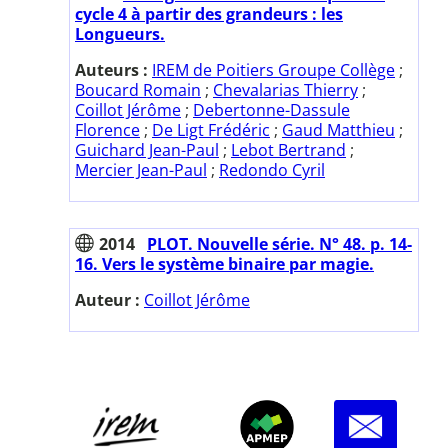
cycle 4 à partir des grandeurs : les
Longueurs.
Auteurs :
IREM de Poitiers Groupe Collège
;
Boucard Romain
;
Chevalarias Thierry
;
Coillot Jérôme
;
Debertonne-Dassule
Florence
;
De Ligt Frédéric
;
Gaud Matthieu
;
Guichard Jean-Paul
;
Lebot Bertrand
;
Mercier Jean-Paul
;
Redondo Cyril
2014
PLOT. Nouvelle série. N° 48. p. 14-
16. Vers le système binaire par magie.
Auteur :
Coillot Jérôme