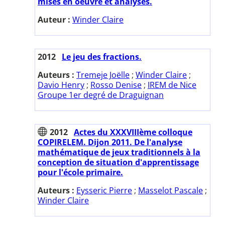
mises en oeuvre et analyses.
Auteur :
Winder Claire
2012
Le jeu des fractions.
Auteurs :
Tremeje Joëlle
;
Winder Claire
;
Davio Henry
;
Rosso Denise
;
IREM de Nice
Groupe 1er degré de Draguignan
2012
Actes du XXXVIIIème colloque
COPIRELEM. Dijon 2011. De l'analyse
mathématique de jeux traditionnels à la
conception de situation d'apprentissage
pour l'école primaire.
Auteurs :
Eysseric Pierre
;
Masselot Pascale
;
Winder Claire