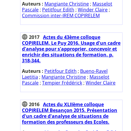
Auteurs :
Mangiante Christine
;
Masselot
Pascale
;
Petitfour Edith
;
Winder Claire
;
Commission inter-IREM COPIRELEM
2017
Actes du 43ème colloque
COPIRELEM. Le Puy 2016. Usage d'un cadre
d'analyse pour s'approprier, concevoir et
enrichir des situations de formation. p.
318-344.
Auteurs :
Petitfour Edith
;
Bueno-Ravel
Laetitia
;
Mangiante Christine
;
Masselot
Pascale
;
Tempier Frédérick
;
Winder Claire
2016
Actes du XLIIème colloque
COPIRELEM Besançon 2015. Présentation
d'un cadre d'analyse de situations de
formation des professeurs des Ecoles.