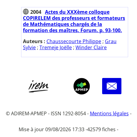
2004
Actes du XXXème colloque
COPIRELEM des professeurs et formateurs
de Mathématiques chargés de la
formation des maîtres. Forum. p. 93-100.
Auteurs :
Chaussecourte Philippe
;
Grau
Sylvie
;
Tremeje Joëlle
;
Winder Claire
© ADIREM-APMEP - ISSN 1292-8054 -
Mentions légales
-
Mise à jour 09/08/2026 17:33 -
42579 fiches -