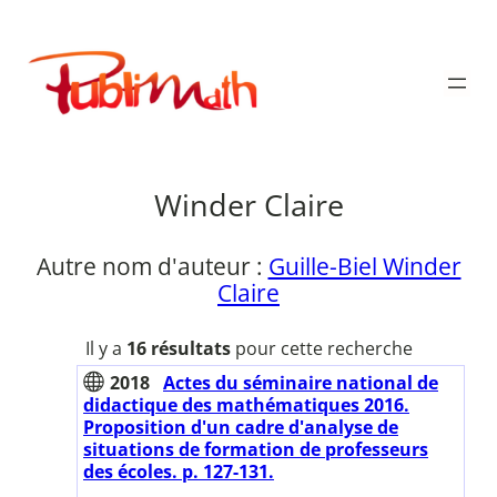
Aller
au
Publimath
contenu
Winder Claire
Autre nom d'auteur :
Guille-Biel Winder
Claire
Il y a
16 résultats
pour cette recherche
2018
Actes du séminaire national de
didactique des mathématiques 2016.
Proposition d'un cadre d'analyse de
situations de formation de professeurs
des écoles. p. 127-131.