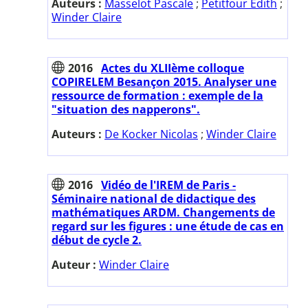
Auteurs :
Masselot Pascale
;
Petitfour Edith
;
Winder Claire
2016
Actes du XLIIème colloque
COPIRELEM Besançon 2015. Analyser une
ressource de formation : exemple de la
"situation des napperons".
Auteurs :
De Kocker Nicolas
;
Winder Claire
2016
Vidéo de l'IREM de Paris -
Séminaire national de didactique des
mathématiques ARDM. Changements de
regard sur les figures : une étude de cas en
début de cycle 2.
Auteur :
Winder Claire