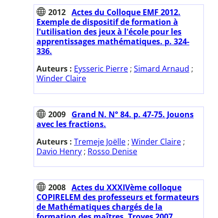
2012
Actes du Colloque EMF 2012.
Exemple de dispositif de formation à
l'utilisation des jeux à l'école pour les
apprentissages mathématiques. p. 324-
336.
Auteurs :
Eysseric Pierre
;
Simard Arnaud
;
Winder Claire
2009
Grand N. N° 84. p. 47-75. Jouons
avec les fractions.
Auteurs :
Tremeje Joëlle
;
Winder Claire
;
Davio Henry
;
Rosso Denise
2008
Actes du XXXIVème colloque
COPIRELEM des professeurs et formateurs
de Mathématiques chargés de la
formation des maîtres. Troyes 2007.