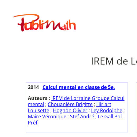
Aller
au
Publimath
contenu
IREM de L
2014
Calcul mental en classe de 5e.
Auteurs :
IREM de Lorraine Groupe Calcul
mental
;
Chouanière Brigitte
;
Hiriart
Louisette
;
Hognon Olivier
;
Ley Rodolphe
;
Maire Véronique
;
Stef André
;
Le Gall Pol.
Préf.