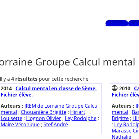
Mots-clés
Aute
orraine Groupe Calcul mental
Il y a
4 résultats
pour cette recherche
2014
Calcul mental en classe de 5ème.
2010
C
Fichier élève.
Fichier élè
Auteurs :
IREM de Lorraine Groupe Calcul
Auteurs :
I
mental
;
Chouanière Brigitte
;
Hiriart
mental
;
Bas
Louisette
;
Hognon Olivier
;
Ley Rodolphe
;
Brigitte
;
Hi
Maire Véronique
;
Stef André
;
Ley Rodol
Marasse Ci
Nathalie