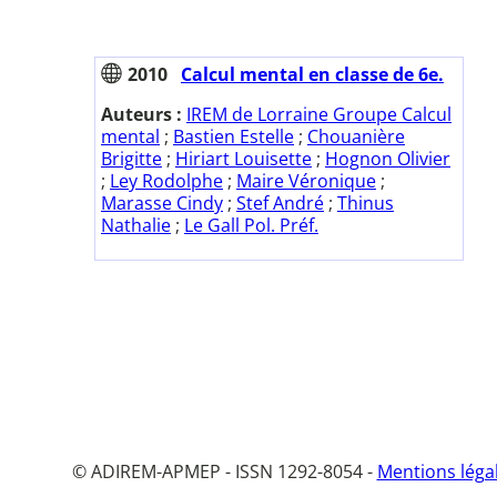
2010
Calcul mental en classe de 6e.
Auteurs :
IREM de Lorraine Groupe Calcul
mental
;
Bastien Estelle
;
Chouanière
Brigitte
;
Hiriart Louisette
;
Hognon Olivier
;
Ley Rodolphe
;
Maire Véronique
;
Marasse Cindy
;
Stef André
;
Thinus
Nathalie
;
Le Gall Pol. Préf.
© ADIREM-APMEP - ISSN 1292-8054 -
Mentions léga