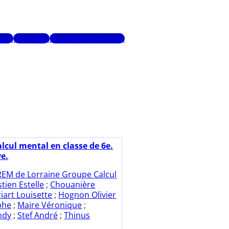
urs
Glossaire
Recherche avancée
alcul mental en classe de 6e.
ve.
REM de Lorraine Groupe Calcul
tien Estelle
;
Chouanière
riart Louisette
;
Hognon Olivier
phe
;
Maire Véronique
;
ndy
;
Stef André
;
Thinus