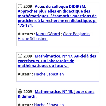
2009
Actes du colloque DIDIREM.
Approches plurielles en didactique des
mathématiques. Sésamath : questions de
praticiens à la recherche en didactique. p.
175-184.
Auteurs :
Kuntz Gérard
;
Clerc Benjamin
;
Hache Sébastien
2009
Mathématice. N° 17. Au-delà des
exerciseurs, un laboratoire de
mathématiques du futur...
Auteur :
Hache Sébastien
2009
Mathématice. N° 15. Jouer dans
Kidimath.
Auteur :
Hache Sébastien