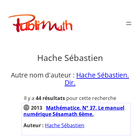
Aller
au
Publimath
contenu
Hache Sébastien
Autre nom d'auteur :
Hache Sébastien.
Dir.
Il y a
44 résultats
pour cette recherche
2013
Mathématice. N° 37. Le manuel
numérique Sésamath 6ème.
Auteur :
Hache Sébastien