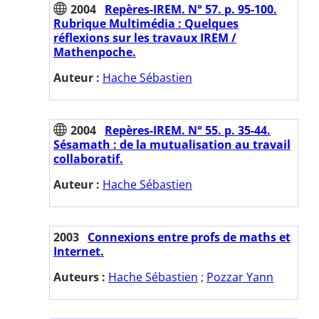
2004
Repères-IREM. N° 57. p. 95-100.
Rubrique Multimédia : Quelques
réflexions sur les travaux IREM /
Mathenpoche.
Auteur :
Hache Sébastien
2004
Repères-IREM. N° 55. p. 35-44.
Sésamath : de la mutualisation au travail
collaboratif.
Auteur :
Hache Sébastien
2003
Connexions entre profs de maths et
Internet.
Auteurs :
Hache Sébastien
;
Pozzar Yann