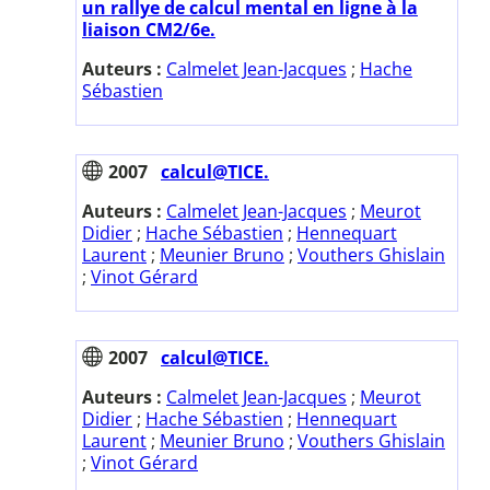
un rallye de calcul mental en ligne à la
liaison CM2/6e.
Auteurs :
Calmelet Jean-Jacques
;
Hache
Sébastien
2007
calcul@TICE.
Auteurs :
Calmelet Jean-Jacques
;
Meurot
Didier
;
Hache Sébastien
;
Hennequart
Laurent
;
Meunier Bruno
;
Vouthers Ghislain
;
Vinot Gérard
2007
calcul@TICE.
Auteurs :
Calmelet Jean-Jacques
;
Meurot
Didier
;
Hache Sébastien
;
Hennequart
Laurent
;
Meunier Bruno
;
Vouthers Ghislain
;
Vinot Gérard