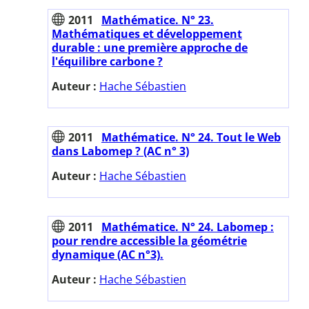
2011
Mathématice. N° 23.
Mathématiques et développement
durable : une première approche de
l'équilibre carbone ?
Auteur :
Hache Sébastien
2011
Mathématice. N° 24. Tout le Web
dans Labomep ? (AC n° 3)
Auteur :
Hache Sébastien
2011
Mathématice. N° 24. Labomep :
pour rendre accessible la géométrie
dynamique (AC n°3).
Auteur :
Hache Sébastien