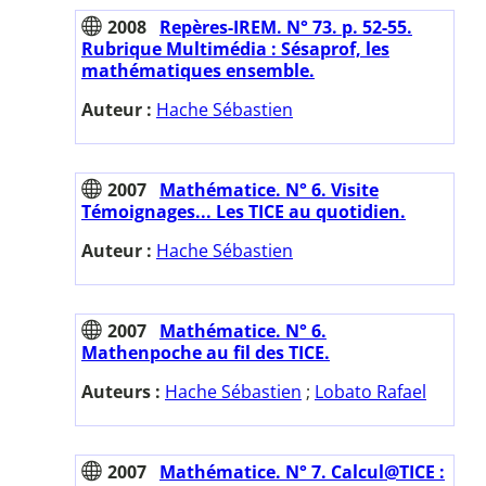
2008
Repères-IREM. N° 73. p. 52-55.
Rubrique Multimédia : Sésaprof, les
mathématiques ensemble.
Auteur :
Hache Sébastien
2007
Mathématice. N° 6. Visite
Témoignages... Les TICE au quotidien.
Auteur :
Hache Sébastien
2007
Mathématice. N° 6.
Mathenpoche au fil des TICE.
Auteurs :
Hache Sébastien
;
Lobato Rafael
2007
Mathématice. N° 7. Calcul@TICE :