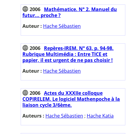
2006
Mathématice. N° 2. Manuel du
futur... proche ?
Auteur :
Hache Sébastien
2006
Repères-IREM. N° 63. p. 94-98.
Rubrique Multimédia : Entre TICE et
papier, il est urgent de ne pas choisir !
Auteur :
Hache Sébastien
2006
Actes du XXXIIe colloque
COPIRELEM. Le logiciel Mathenpoche à la
liaison cycle 3/6ème.
Auteurs :
Hache Sébastien
;
Hache Katia