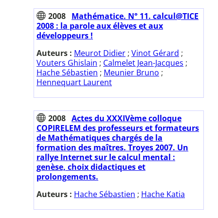
2008
Mathématice. N° 11. calcul@TICE
2008 : la parole aux élèves et aux
développeurs !
Auteurs :
Meurot Didier
;
Vinot Gérard
;
Vouters Ghislain
;
Calmelet Jean-Jacques
;
Hache Sébastien
;
Meunier Bruno
;
Hennequart Laurent
2008
Actes du XXXIVème colloque
COPIRELEM des professeurs et formateurs
de Mathématiques chargés de la
formation des maîtres. Troyes 2007. Un
rallye Internet sur le calcul mental :
genèse, choix didactiques et
prolongements.
Auteurs :
Hache Sébastien
;
Hache Katia