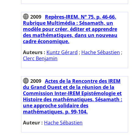
2009
Repères-IREM. N° 75. p. 46-66.
Rubrique Multimédia : Sésamath, un
modèle pour créer, éditer et apprendre
des mathématiques, dans un nouveau
cadre économique.
Auteurs :
Kuntz Gérard
;
Hache Sébastien
;
Clerc Benjamin
2009
Actes de la Rencontre des IREM
du Grand Ouest et de la réunion de la
Commission Inter-IREM Epistémologie et
Histoire des mathématiques. Sésamath :
une approche solidaire des
mathématiques. p. 99-104.
Auteur :
Hache Sébastien