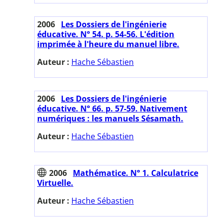
2006
Les Dossiers de l'ingénierie
éducative. N° 54. p. 54-56. L'édition
imprimée à l'heure du manuel libre.
Auteur :
Hache Sébastien
2006
Les Dossiers de l'ingénierie
éducative. N° 66. p. 57-59. Nativement
numériques : les manuels Sésamath.
Auteur :
Hache Sébastien
2006
Mathématice. N° 1. Calculatrice
Virtuelle.
Auteur :
Hache Sébastien