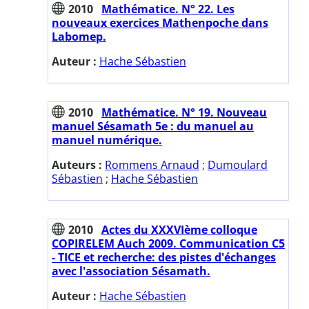
2010
Mathématice. N° 22. Les
nouveaux exercices Mathenpoche dans
Labomep.
Auteur :
Hache Sébastien
2010
Mathématice. N° 19. Nouveau
manuel Sésamath 5e : du manuel au
manuel numérique.
Auteurs :
Rommens Arnaud
;
Dumoulard
Sébastien
;
Hache Sébastien
2010
Actes du XXXVIème colloque
COPIRELEM Auch 2009. Communication C5
- TICE et recherche: des pistes d'échanges
avec l'association Sésamath.
Auteur :
Hache Sébastien