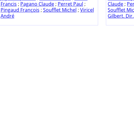
Francis
;
Pagano Claude
;
Perret Paul
;
Claude
;
Per
Pingaud François
;
Soufflet Michel
;
Viricel
Soufflet Mi
André
Gilbert. Dir.