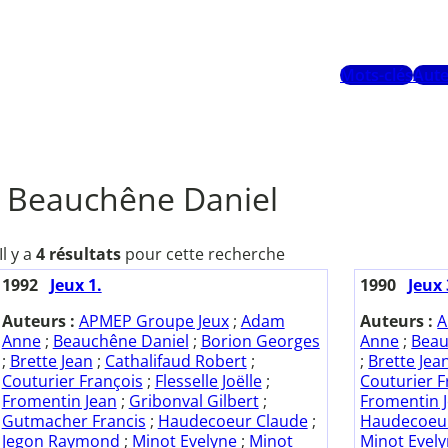
Mots-clés
Aute
Beauchêne Daniel
Il y a
4 résultats
pour cette recherche
1992
Jeux 1.
1990
Jeux 
Auteurs :
APMEP Groupe Jeux
;
Adam
Auteurs :
A
Anne
;
Beauchêne Daniel
;
Borion Georges
Anne
;
Beau
;
Brette Jean
;
Cathalifaud Robert
;
;
Brette Jea
Couturier François
;
Flesselle Joëlle
;
Couturier F
Fromentin Jean
;
Gribonval Gilbert
;
Fromentin 
Gutmacher Francis
;
Haudecoeur Claude
;
Haudecoeu
Jegon Raymond
;
Minot Evelyne
;
Minot
Minot Evel