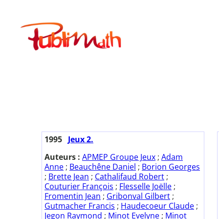
Aller
au
Publimath
contenu
1995
Jeux 2.
Auteurs :
APMEP Groupe Jeux
;
Adam
Anne
;
Beauchêne Daniel
;
Borion Georges
;
Brette Jean
;
Cathalifaud Robert
;
Couturier François
;
Flesselle Joëlle
;
Fromentin Jean
;
Gribonval Gilbert
;
Gutmacher Francis
;
Haudecoeur Claude
;
Jegon Raymond
;
Minot Evelyne
;
Minot