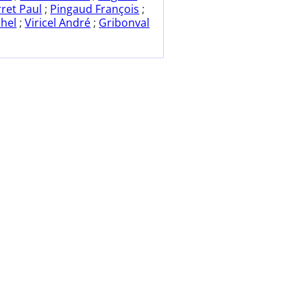
ret Paul
;
Pingaud François
;
chel
;
Viricel André
;
Gribonval