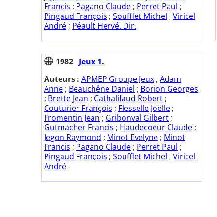
Francis
;
Pagano Claude
;
Perret Paul
;
Pingaud François
;
Soufflet Michel
;
Viricel
André
;
Péault Hervé. Dir.
1982
Jeux 1.
Auteurs :
APMEP Groupe Jeux
;
Adam
Anne
;
Beauchêne Daniel
;
Borion Georges
;
Brette Jean
;
Cathalifaud Robert
;
Couturier François
;
Flesselle Joëlle
;
Fromentin Jean
;
Gribonval Gilbert
;
Gutmacher Francis
;
Haudecoeur Claude
;
Jegon Raymond
;
Minot Evelyne
;
Minot
Francis
;
Pagano Claude
;
Perret Paul
;
Pingaud François
;
Soufflet Michel
;
Viricel
André