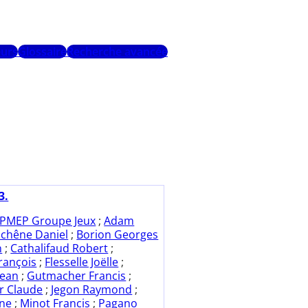
urs
Glossaire
Recherche avancée
3.
PMEP Groupe Jeux
;
Adam
chêne Daniel
;
Borion Georges
n
;
Cathalifaud Robert
;
rançois
;
Flesselle Joëlle
;
Jean
;
Gutmacher Francis
;
r Claude
;
Jegon Raymond
;
yne
;
Minot Francis
;
Pagano