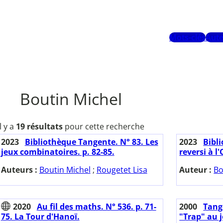
Mots-clés
Aute
Boutin Michel
Il y a
19 résultats
pour cette recherche
2023
Bibliothèque Tangente. N° 83. Les
2023
Bibl
jeux combinatoires. p. 82-85.
reversi à l'
Auteurs :
Boutin Michel
;
Rougetet Lisa
Auteur :
Bo
2020
Au fil des maths. N° 536. p. 71-
2000
Tange
75. La Tour d'Hanoï.
"Trap" au j