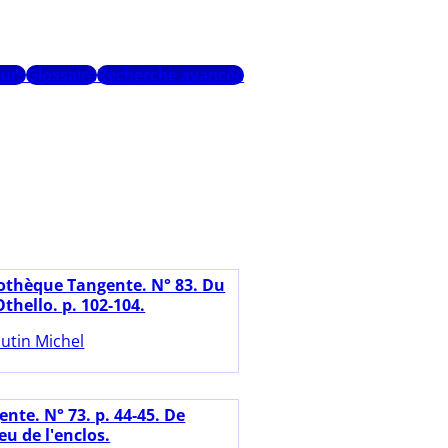
urs
Glossaire
Recherche avancée
iothèque Tangente. N° 83. Du
Othello. p. 102-104.
utin Michel
nte. N° 73. p. 44-45. De
eu de l'enclos.