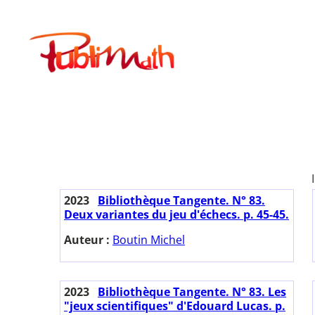
Aller
au
Publimath
contenu
2023
Bibliothèque Tangente. N° 83.
Deux variantes du jeu d'échecs. p. 45-45.
Auteur :
Boutin Michel
2023
Bibliothèque Tangente. N° 83. Les
"jeux scientifiques" d'Edouard Lucas. p.