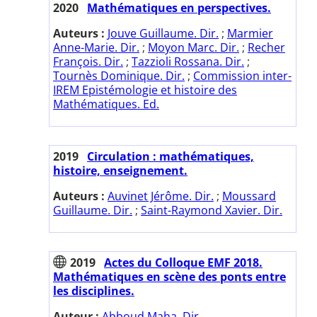
2020
Mathématiques en perspectives.
Auteurs :
Jouve Guillaume. Dir.
;
Marmier
Anne-Marie. Dir.
;
Moyon Marc. Dir.
;
Recher
François. Dir.
;
Tazzioli Rossana. Dir.
;
Tournès Dominique. Dir.
;
Commission inter-
IREM Epistémologie et histoire des
Mathématiques. Ed.
2019
Circulation : mathématiques,
histoire, enseignement.
Auteurs :
Auvinet Jérôme. Dir.
;
Moussard
Guillaume. Dir.
;
Saint-Raymond Xavier. Dir.
2019
Actes du Colloque EMF 2018.
Mathématiques en scène des ponts entre
les disciplines.
Auteur :
Abboud Maha. Dir.