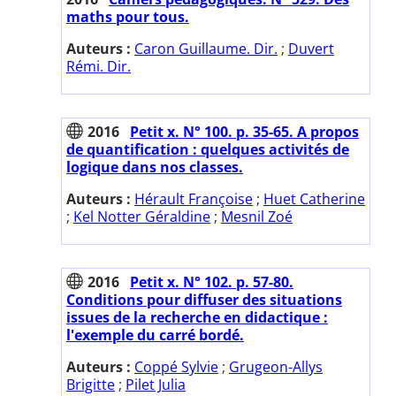
maths pour tous.
Auteurs :
Caron Guillaume. Dir.
;
Duvert
Rémi. Dir.
2016
Petit x. N° 100. p. 35-65. A propos
de quantification : quelques activités de
logique dans nos classes.
Auteurs :
Hérault Françoise
;
Huet Catherine
;
Kel Notter Géraldine
;
Mesnil Zoé
2016
Petit x. N° 102. p. 57-80.
Conditions pour diffuser des situations
issues de la recherche en didactique :
l'exemple du carré bordé.
Auteurs :
Coppé Sylvie
;
Grugeon-Allys
Brigitte
;
Pilet Julia