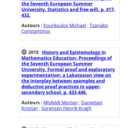
the Seventh European Summer
University. Statistics and free will. p. 417-
432.
Auteurs :
Kourkoulos Michael
;
Tzanakis
Constantinos
2015
History and Epistemology in
Mathematics Education: Proceedings of
the Seventh European Summer
University. Formal proof and exploratory
experimentation: a Lakatosian view on
the interplay between examples and
deductive proof practices in upper-
secondary school. p. 433-446.
Auteurs :
Misfeldt Morten
;
Danielsen
Kristian
;
Sorensen Henrik Kragh