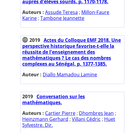
auprès d'élèves sourds. p. 1170-1178.
Auteurs :
Assude Teresa
;
Millon-Faure
Karine
;
Tambone Jeannette
2019
Actes du Colloque EMF 2018. Une
perspective historique favorise-t-elle la
réussite de l'enseignement des
mathématiques ? Le cas des nombres
complexes au Sénégal. p. 1377-1385.
Auteur :
Diallo Mamadou Lamine
2019
Conversation sur les
mathématiques.
Auteurs :
Cartier Pierre
;
Dhombres Jean
;
Heinzmann Gerhard
;
Villani Cédric
;
Huet
Sylvestre. Dir.