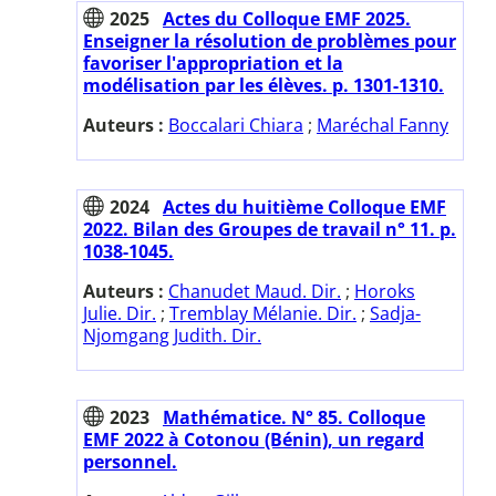
2025
Actes du Colloque EMF 2025.
Enseigner la résolution de problèmes pour
favoriser l'appropriation et la
modélisation par les élèves. p. 1301-1310.
Auteurs :
Boccalari Chiara
;
Maréchal Fanny
2024
Actes du huitième Colloque EMF
2022. Bilan des Groupes de travail n° 11. p.
1038-1045.
Auteurs :
Chanudet Maud. Dir.
;
Horoks
Julie. Dir.
;
Tremblay Mélanie. Dir.
;
Sadja-
Njomgang Judith. Dir.
2023
Mathématice. N° 85. Colloque
EMF 2022 à Cotonou (Bénin), un regard
personnel.