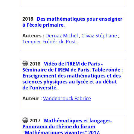
2018
Des mathématiques pour enseigner
à l'école primaire.
Auteurs :
Deruaz Michel
;
Clivaz Stéphane
;
Tempier Frédérick. Post.
2018
Vidéo de l'IREM de Paris -
Séminaire de l'IREM de Paris. Table ronde :
Enseignement des mathématiques et des
sciences physiques au lycée et au début
de l'université.
Auteur :
Vandebrouck Fabrice
2017
Mathématiques et langages.
Panorama du thème du forum
"Mathématiques vivantes" 2017.