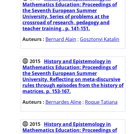
Mathematics Education: Proceedings of
the Seventh European Summer
University. Series of problems at the
crossroad of research, pedagogy and
teacher training . p. 141-151.
Auteurs :
Bernard Alain
;
Gosztonyi Katalin
2015
History and Epistemology in
Mathematics Education: Proceedings of
the Seventh European Summer
University. Reflecting on meta-discursive
rules through episodes from the history of
matrices. p. 153-167.
Auteurs :
Bernardes Aline
;
Roque Tatiana
2015
History and Epistemology in
Mathematics Education: Proceedings of