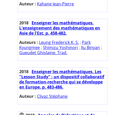
Auteur :
Kahane Jean-Pierre
2018
Enseigner les mathématiques.
L'enseignement des mathématiques en
Asie de l'Est. p. 458-482.
Auteurs :
Leung Frederick K. S.
;
Park
Kyungmee
;
Shimizu Yoshinori
;
Xu Binyan
;
Gueudet Ghislaine. Trad.
2018
Enseigner les mathématiques. Les
"Lesson Study" : un dispositif collaboratif
de formation-recherche qui se développe
en Europe. p. 483-486.
Auteur :
Clivaz Stéphane