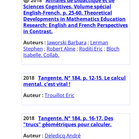
2018
Annales de Didactique et de
Sciences Cognitives. Volume spécial
English-French. p. 25-60. Theoretical
Developments in Mathematics Education
Research: English and French Perspectives
in Contrast.
Auteurs :
Jaworski Barbara
;
Lerman
Stephen
;
Robert Aline
;
Roditi Eric
;
Bloch
Isabelle. Collab.
2018
Tangente. N° 184. p. 12-15. Le calcul
mental, c'est vital !
Auteur :
Trouillot Eric
2018
Tangente. N° 184. p. 16-17. Des
"trucs" géométriques pour calculer.
Auteur :
Deledicq André