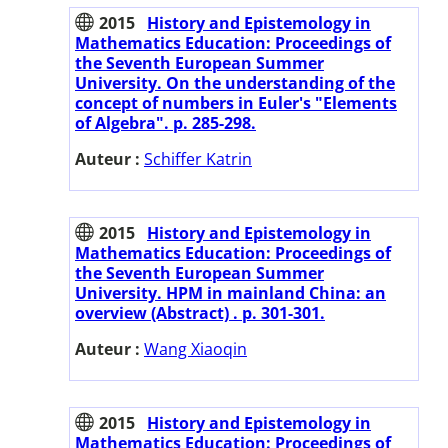
2015
History and Epistemology in
Mathematics Education: Proceedings of
the Seventh European Summer
University. On the understanding of the
concept of numbers in Euler's "Elements
of Algebra". p. 285-298.
Auteur :
Schiffer Katrin
2015
History and Epistemology in
Mathematics Education: Proceedings of
the Seventh European Summer
University. HPM in mainland China: an
overview (Abstract) . p. 301-301.
Auteur :
Wang Xiaoqin
2015
History and Epistemology in
Mathematics Education: Proceedings of