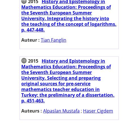
2015
History and Epistemology in
Mathematics Education: Proceedings of
the Seventh European Summer
University. Integrating the history into
the teaching of the concept of logarithms.
p. 447-448.
Auteur :
Tian Fanglin
2015
History and Epistemology in
Mathematics Education: Proceedings of
the Seventh European Summer
University. Selecting and preparing
original sources for pre-service
mathematics teacher education in
Turkey: the preliminary of a dissertation.
p. 451-463.
Auteurs :
Alpaslan Mustafa
;
Haser Cigdem