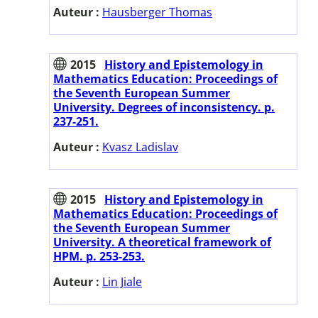
Auteur :
Hausberger Thomas
2015
History and Epistemology in
Mathematics Education: Proceedings of
the Seventh European Summer
University. Degrees of inconsistency. p.
237-251.
Auteur :
Kvasz Ladislav
2015
History and Epistemology in
Mathematics Education: Proceedings of
the Seventh European Summer
University. A theoretical framework of
HPM. p. 253-253.
Auteur :
Lin Jiale