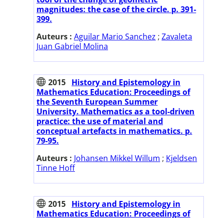
magnitudes: the case of the circle. p. 391-
399.
Auteurs :
Aguilar Mario Sanchez
;
Zavaleta
Juan Gabriel Molina
2015
History and Epistemology in
Mathematics Education: Proceedings of
the Seventh European Summer
University. Mathematics as a tool-driven
practice: the use of material and
conceptual artefacts in mathematics. p.
79-95.
Auteurs :
Johansen Mikkel Willum
;
Kjeldsen
Tinne Hoff
2015
History and Epistemology in
Mathematics Education: Proceedings of