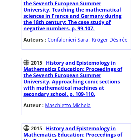
the Seventh European Summer
University. Teaching the mathematical
sciences in France and Germany during
the 18th century: The case study of
negative numbers. p. 99-107.
Auteurs :
Confalonieri Sara
;
Kröger Désirée
2015
History and Epistemology in
Mathematics Education: Proceedings of
the Seventh European Summer
University. Approaching conic sections
with mathematical machines at
secondary school. p. 109-110.
Auteur :
Maschietto Michela
2015
History and Epistemology in
Mathematics Education: Proceedings of