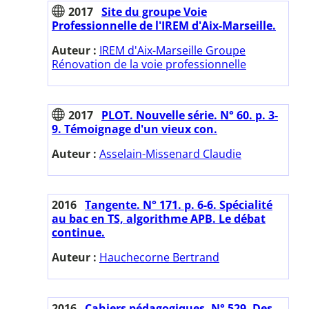
2017
Site du groupe Voie
Professionnelle de l'IREM d'Aix-Marseille.
Auteur :
IREM d'Aix-Marseille Groupe
Rénovation de la voie professionnelle
2017
PLOT. Nouvelle série. N° 60. p. 3-
9. Témoignage d'un vieux con.
Auteur :
Asselain-Missenard Claudie
2016
Tangente. N° 171. p. 6-6. Spécialité
au bac en TS, algorithme APB. Le débat
continue.
Auteur :
Hauchecorne Bertrand
2016
Cahiers pédagogiques. N° 529. Des