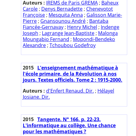
Auteurs :
IREMS de Paris GREMA
;
Baheux
Carole
;
Denys Bernadette
;
Chenevotot
Françoise
;
Mesquita Anna
;
Galisson Marie-
Pierre
;
Gnansounou André
;
Bantaba
Fiancée-Gernavay
;
Henry Michel
;
Indenge
Joseph
;
Lagrange Jean-Baptiste
;
Malonga
Moungabio Fernand
;
Mopondi-Bendeko
Alexandre
;
Tchoubou Godefroy
2015
L'enseignement mathématique à
l'école primaire, de la Révolution à nos
jours. Textes officiels. Tome 2 : 1915-2000.
Auteurs :
d'Enfert Renaud. Dir.
;
Hélayel
Josiane. Dir.
2015
Tangente. N° 166. p. 22-23.
L'informatique au collège. Une chance
pour les mathématiques ?