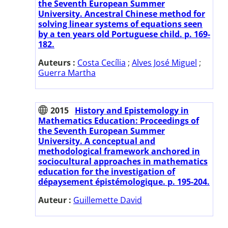
the Seventh European Summer
University. Ancestral Chinese method for
solving linear systems of equations seen
by a ten years old Portuguese child. p. 169-
182.
Auteurs :
Costa Cecília
;
Alves José Miguel
;
Guerra Martha
2015
History and Epistemology in
Mathematics Education: Proceedings of
the Seventh European Summer
University. A conceptual and
methodological framework anchored in
sociocultural approaches in mathematics
education for the investigation of
dépaysement épistémologique. p. 195-204.
Auteur :
Guillemette David