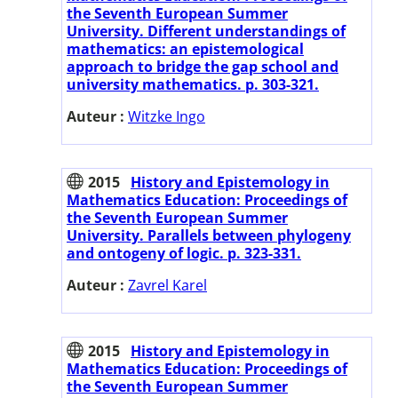
the Seventh European Summer
University. Different understandings of
mathematics: an epistemological
approach to bridge the gap school and
university mathematics. p. 303-321.
Auteur :
Witzke Ingo
2015
History and Epistemology in
Mathematics Education: Proceedings of
the Seventh European Summer
University. Parallels between phylogeny
and ontogeny of logic. p. 323-331.
Auteur :
Zavrel Karel
2015
History and Epistemology in
Mathematics Education: Proceedings of
the Seventh European Summer