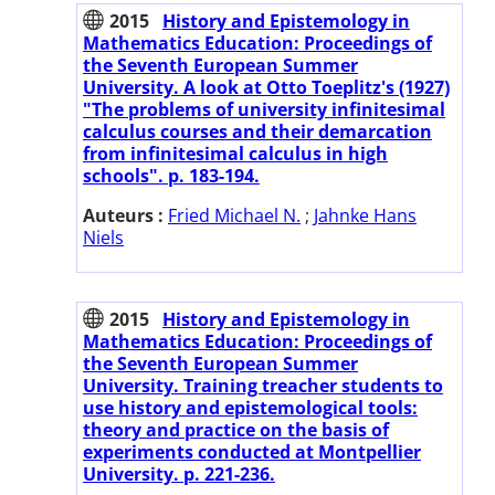
2015
History and Epistemology in
Mathematics Education: Proceedings of
the Seventh European Summer
University. A look at Otto Toeplitz's (1927)
"The problems of university infinitesimal
calculus courses and their demarcation
from infinitesimal calculus in high
schools". p. 183-194.
Auteurs :
Fried Michael N.
;
Jahnke Hans
Niels
2015
History and Epistemology in
Mathematics Education: Proceedings of
the Seventh European Summer
University. Training treacher students to
use history and epistemological tools:
theory and practice on the basis of
experiments conducted at Montpellier
University. p. 221-236.