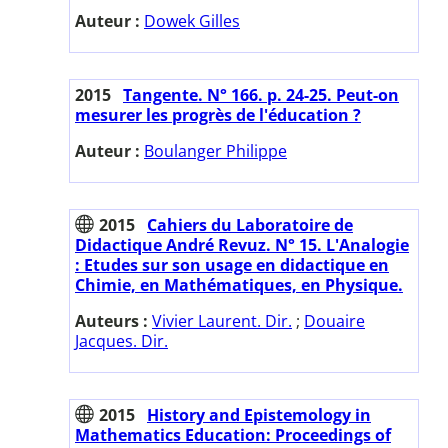
Auteur :
Dowek Gilles
2015
Tangente. N° 166. p. 24-25. Peut-on
mesurer les progrès de l'éducation ?
Auteur :
Boulanger Philippe
2015
Cahiers du Laboratoire de
Didactique André Revuz. N° 15. L'Analogie
: Etudes sur son usage en didactique en
Chimie, en Mathématiques, en Physique.
Auteurs :
Vivier Laurent. Dir.
;
Douaire
Jacques. Dir.
2015
History and Epistemology in
Mathematics Education: Proceedings of