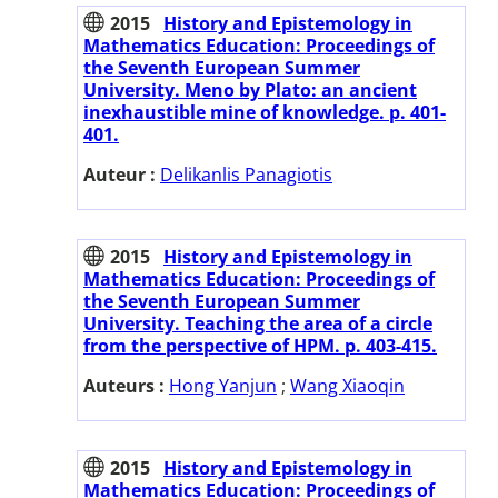
2015
History and Epistemology in
Mathematics Education: Proceedings of
the Seventh European Summer
University. Meno by Plato: an ancient
inexhaustible mine of knowledge. p. 401-
401.
Auteur :
Delikanlis Panagiotis
2015
History and Epistemology in
Mathematics Education: Proceedings of
the Seventh European Summer
University. Teaching the area of a circle
from the perspective of HPM. p. 403-415.
Auteurs :
Hong Yanjun
;
Wang Xiaoqin
2015
History and Epistemology in
Mathematics Education: Proceedings of