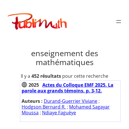
Aller
au
Publimath
contenu
enseignement des
mathématiques
Il y a
452 résultats
pour cette recherche
2025
Actes du Colloque EMF 2025. La
parole aux grands témoins. p. 3-12.
Auteurs :
Durand-Guerrier Viviane
;
Hodgson Bernard R.
;
Mohamed Sagayar
Moussa
;
Ndiaye Faguèye