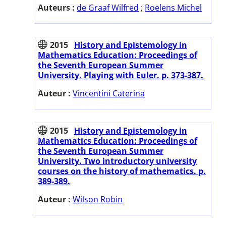
Auteurs :
de Graaf Wilfred
;
Roelens Michel
2015
History and Epistemology in
Mathematics Education: Proceedings of
the Seventh European Summer
University. Playing with Euler. p. 373-387.
Auteur :
Vincentini Caterina
2015
History and Epistemology in
Mathematics Education: Proceedings of
the Seventh European Summer
University. Two introductory university
courses on the history of mathematics. p.
389-389.
Auteur :
Wilson Robin