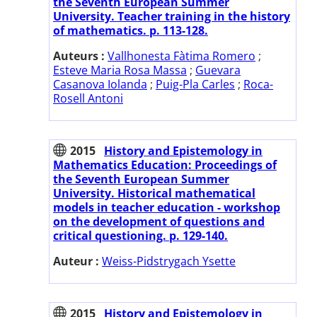
the Seventh European Summer
University. Teacher training in the history
of mathematics. p. 113-128.
Auteurs :
Vallhonesta Fàtima Romero
;
Esteve Maria Rosa Massa
;
Guevara
Casanova Iolanda
;
Puig-Pla Carles
;
Roca-
Rosell Antoni
2015
History and Epistemology in
Mathematics Education: Proceedings of
the Seventh European Summer
University. Historical mathematical
models in teacher education - workshop
on the development of questions and
critical questioning. p. 129-140.
Auteur :
Weiss-Pidstrygach Ysette
2015
History and Epistemology in