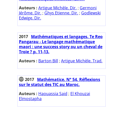
Auteurs :
Artigue Michèle. Dir.
;
Germoni
Jérôme. Dir.
;
Ghys Etienne. Dir.
;
Godlewski
Edwige. Dir.
2017
Mathématiques et langages. Te Reo
Pangarau - Le langage mathématique
maori : une success story ou un cheval de
Troie ? p. 11-13.
Auteurs :
Barton Bill
;
Artigue Michèle. Trad.
2017
Mathématice. N° 54. Réflexions
sur le statut des TIC au Maroc.
Auteurs :
Haouassia Said
;
El Khouzai
Elmostapha