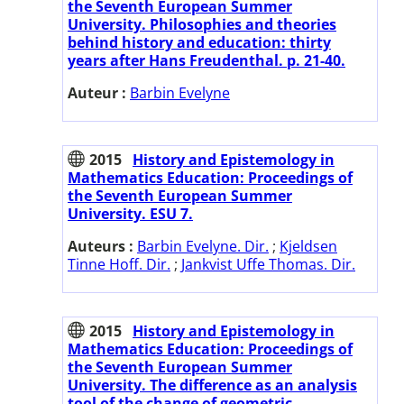
the Seventh European Summer
University. Philosophies and theories
behind history and education: thirty
years after Hans Freudenthal. p. 21-40.
Auteur :
Barbin Evelyne
2015
History and Epistemology in
Mathematics Education: Proceedings of
the Seventh European Summer
University. ESU 7.
Auteurs :
Barbin Evelyne. Dir.
;
Kjeldsen
Tinne Hoff. Dir.
;
Jankvist Uffe Thomas. Dir.
2015
History and Epistemology in
Mathematics Education: Proceedings of
the Seventh European Summer
University. The difference as an analysis
tool of the change of geometric