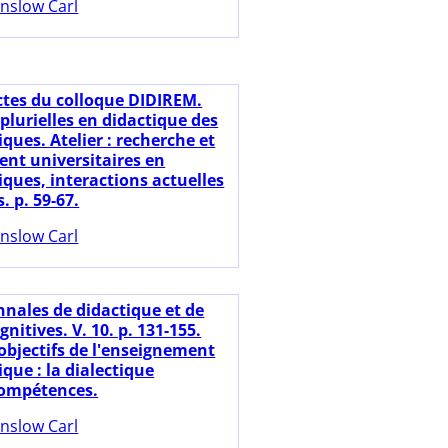
nslow Carl
ctes du colloque DIDIREM.
plurielles en didactique des
ues. Atelier : recherche et
nt universitaires en
ues, interactions actuelles
. p. 59-67.
nslow Carl
nnales de didactique et de
gnitives. V. 10. p. 131-155.
 objectifs de l'enseignement
ue : la dialectique
compétences.
nslow Carl