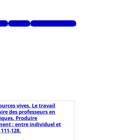
urs
Glossaire
Recherche avancée
urces vives. Le travail
re des professeurs en
ques. Produire
ent : entre individuel et
. 111-128.