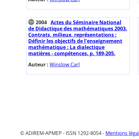
2004
Actes du Séminaire National
de Didactique des mathématiques 2003.
Contrats, milieux, représentations :
Définir les objectifs de l'enseignement
mathématique : La dialectique
matières - compétences. p. 189-205.
Auteur :
Winslow Carl
© ADIREM-APMEP - ISSN 1292-8054 -
Mentions léga