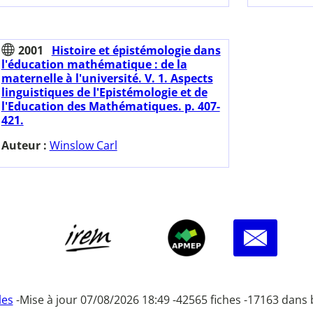
2001
Histoire et épistémologie dans
l'éducation mathématique : de la
maternelle à l'université. V. 1. Aspects
linguistiques de l'Epistémologie et de
l'Education des Mathématiques. p. 407-
421.
Auteur :
Winslow Carl
les
-
Mise à jour 07/08/2026 18:49 -
42565 fiches -
17163 dans 