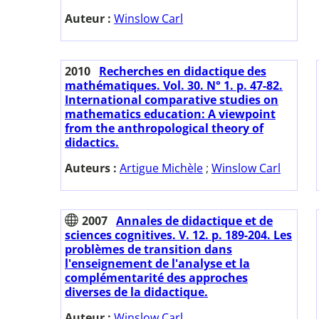
Auteur :
Winslow Carl
2010
Recherches en didactique des
mathématiques. Vol. 30. N° 1. p. 47-82.
International comparative studies on
mathematics education: A viewpoint
from the anthropological theory of
didactics.
Auteurs :
Artigue Michèle
;
Winslow Carl
2007
Annales de didactique et de
sciences cognitives. V. 12. p. 189-204. Les
problèmes de transition dans
l'enseignement de l'analyse et la
complémentarité des approches
diverses de la didactique.
Auteur :
Winslow Carl