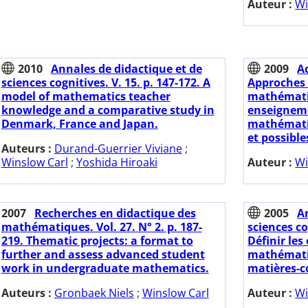
Auteur :
Wi
2010
Annales de didactique et de
2009
A
sciences cognitives. V. 15. p. 147-172. A
Approches 
model of mathematics teacher
mathématiq
knowledge and a comparative study in
enseigneme
Denmark, France and Japan.
mathématiq
et possibles
Auteurs :
Durand-Guerrier Viviane
;
Winslow Carl
;
Yoshida Hiroaki
Auteur :
Wi
2007
Recherches en didactique des
2005
A
mathématiques. Vol. 27. N° 2. p. 187-
sciences co
219. Thematic projects: a format to
Définir les
further and assess advanced student
mathématiq
work in undergraduate mathematics.
matières-
Auteurs :
Gronbaek Niels
;
Winslow Carl
Auteur :
Wi