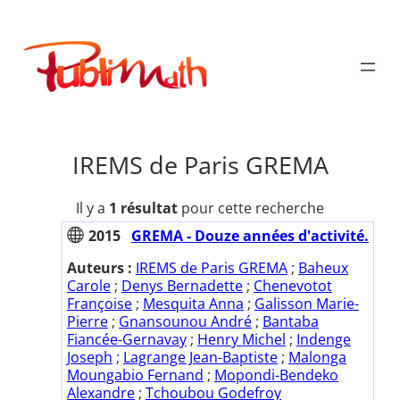
Aller
au
Publimath
contenu
IREMS de Paris GREMA
Il y a
1 résultat
pour cette recherche
2015
GREMA - Douze années d'activité.
Auteurs :
IREMS de Paris GREMA
;
Baheux
Carole
;
Denys Bernadette
;
Chenevotot
Françoise
;
Mesquita Anna
;
Galisson Marie-
Pierre
;
Gnansounou André
;
Bantaba
Fiancée-Gernavay
;
Henry Michel
;
Indenge
Joseph
;
Lagrange Jean-Baptiste
;
Malonga
Moungabio Fernand
;
Mopondi-Bendeko
Alexandre
;
Tchoubou Godefroy