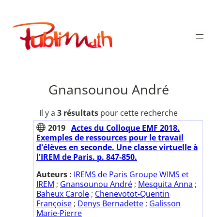
Aller
au
Publimath
contenu
Gnansounou André
Il y a
3 résultats
pour cette recherche
2019
Actes du Colloque EMF 2018.
Exemples de ressources pour le travail
d'élèves en seconde. Une classe virtuelle à
l'IREM de Paris. p. 847-850.
Auteurs :
IREMS de Paris Groupe WIMS et
IREM
;
Gnansounou André
;
Mesquita Anna
;
Baheux Carole
;
Chenevotot-Quentin
Françoise
;
Denys Bernadette
;
Galisson
Marie-Pierre