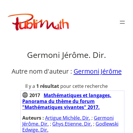
Aller
au
Publimath
contenu
Germoni Jérôme. Dir.
Autre nom d'auteur :
Germoni Jérôme
Il y a
1 résultat
pour cette recherche
2017
Mathématiques et langages.
Panorama du thème du forum
"Mathématiques vivantes" 2017.
Auteurs :
Artigue Michèle. Dir.
;
Germoni
Jérôme. Dir.
;
Ghys Etienne. Dir.
;
Godlewski
Edwige. Dir.