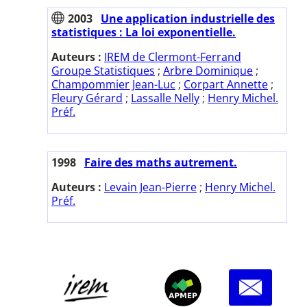
2003
Une application industrielle des
statistiques : La loi exponentielle.
Auteurs :
IREM de Clermont-Ferrand
Groupe Statistiques
;
Arbre Dominique
;
Champommier Jean-Luc
;
Corpart Annette
;
Fleury Gérard
;
Lassalle Nelly
;
Henry Michel.
Préf.
1998
Faire des maths autrement.
Auteurs :
Levain Jean-Pierre
;
Henry Michel.
Préf.