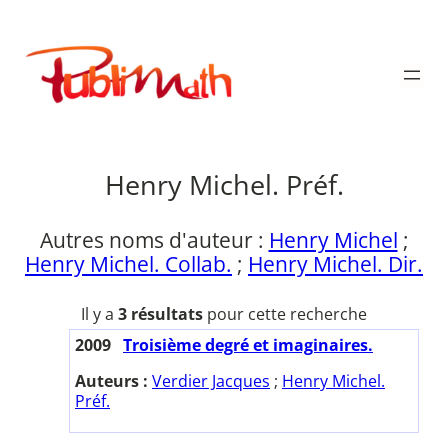
Aller
au
Publimath
contenu
Henry Michel. Préf.
Autres noms d'auteur :
Henry Michel
;
Henry Michel. Collab.
;
Henry Michel. Dir.
Il y a
3 résultats
pour cette recherche
2009
Troisième degré et imaginaires.
Auteurs :
Verdier Jacques
;
Henry Michel.
Préf.