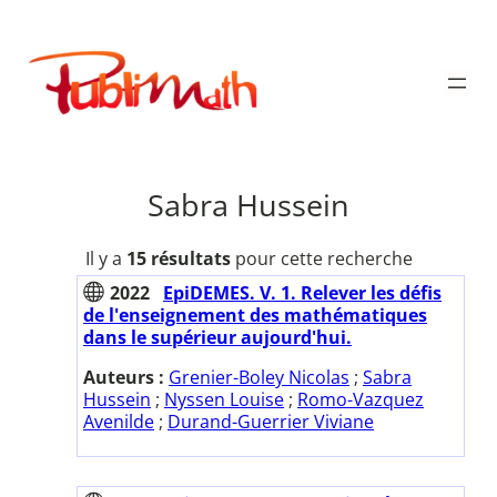
Aller
au
Publimath
contenu
Sabra Hussein
Il y a
15 résultats
pour cette recherche
2022
EpiDEMES. V. 1. Relever les défis
de l'enseignement des mathématiques
dans le supérieur aujourd'hui.
Auteurs :
Grenier-Boley Nicolas
;
Sabra
Hussein
;
Nyssen Louise
;
Romo-Vazquez
Avenilde
;
Durand-Guerrier Viviane