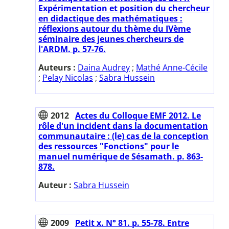
Expérimentation et position du chercheur
en didactique des mathématiques :
réflexions autour du thème du IVème
séminaire des jeunes chercheurs de
l'ARDM. p. 57-76.
Auteurs :
Daina Audrey
;
Mathé Anne-Cécile
;
Pelay Nicolas
;
Sabra Hussein
2012
Actes du Colloque EMF 2012. Le
rôle d'un incident dans la documentation
communautaire : (le) cas de la conception
des ressources "Fonctions" pour le
manuel numérique de Sésamath. p. 863-
878.
Auteur :
Sabra Hussein
2009
Petit x. N° 81. p. 55-78. Entre