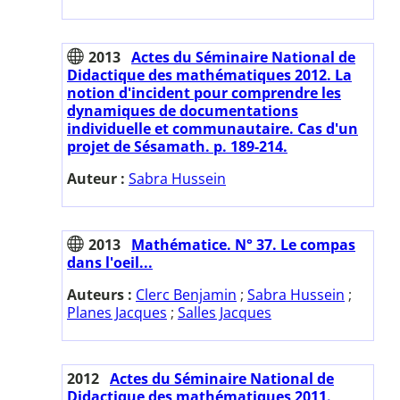
2013
Actes du Séminaire National de
Didactique des mathématiques 2012. La
notion d'incident pour comprendre les
dynamiques de documentations
individuelle et communautaire. Cas d'un
projet de Sésamath. p. 189-214.
Auteur :
Sabra Hussein
2013
Mathématice. N° 37. Le compas
dans l'oeil...
Auteurs :
Clerc Benjamin
;
Sabra Hussein
;
Planes Jacques
;
Salles Jacques
2012
Actes du Séminaire National de
Didactique des mathématiques 2011.