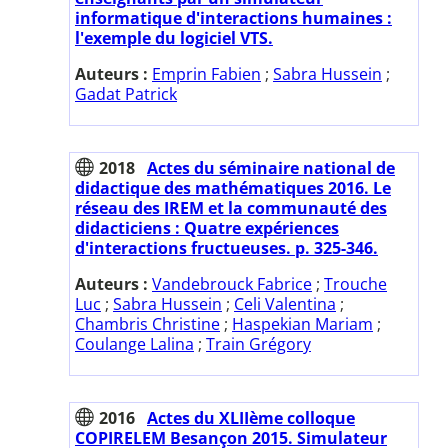
informatique d'interactions humaines :
l'exemple du logiciel VTS.
Auteurs :
Emprin Fabien
;
Sabra Hussein
;
Gadat Patrick
2018
Actes du séminaire national de
didactique des mathématiques 2016. Le
réseau des IREM et la communauté des
didacticiens : Quatre expériences
d'interactions fructueuses. p. 325-346.
Auteurs :
Vandebrouck Fabrice
;
Trouche
Luc
;
Sabra Hussein
;
Celi Valentina
;
Chambris Christine
;
Haspekian Mariam
;
Coulange Lalina
;
Train Grégory
2016
Actes du XLIIème colloque
COPIRELEM Besançon 2015. Simulateur