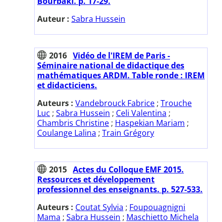
Bourbaki. p. 17-29.
Auteur :
Sabra Hussein
2016
Vidéo de l'IREM de Paris -
Séminaire national de didactique des
mathématiques ARDM. Table ronde : IREM
et didacticiens.
Auteurs :
Vandebrouck Fabrice
;
Trouche
Luc
;
Sabra Hussein
;
Celi Valentina
;
Chambris Christine
;
Haspekian Mariam
;
Coulange Lalina
;
Train Grégory
2015
Actes du Colloque EMF 2015.
Ressources et développement
professionnel des enseignants. p. 527-533.
Auteurs :
Coutat Sylvia
;
Foupouagnigni
Mama
;
Sabra Hussein
;
Maschietto Michela