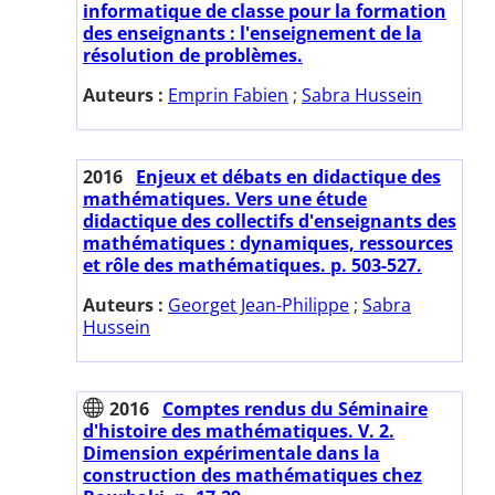
informatique de classe pour la formation
des enseignants : l'enseignement de la
résolution de problèmes.
Auteurs :
Emprin Fabien
;
Sabra Hussein
2016
Enjeux et débats en didactique des
mathématiques. Vers une étude
didactique des collectifs d'enseignants des
mathématiques : dynamiques, ressources
et rôle des mathématiques. p. 503-527.
Auteurs :
Georget Jean-Philippe
;
Sabra
Hussein
2016
Comptes rendus du Séminaire
d'histoire des mathématiques. V. 2.
Dimension expérimentale dans la
construction des mathématiques chez