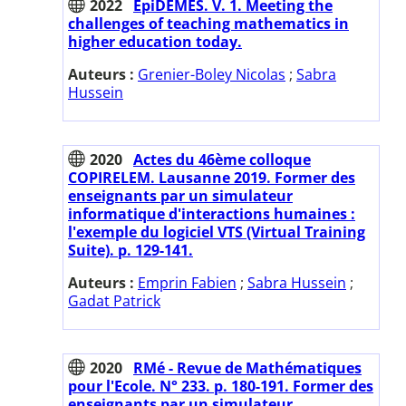
2022
EpiDEMES. V. 1. Meeting the
challenges of teaching mathematics in
higher education today.
Auteurs :
Grenier-Boley Nicolas
;
Sabra
Hussein
2020
Actes du 46ème colloque
COPIRELEM. Lausanne 2019. Former des
enseignants par un simulateur
informatique d'interactions humaines :
l'exemple du logiciel VTS (Virtual Training
Suite). p. 129-141.
Auteurs :
Emprin Fabien
;
Sabra Hussein
;
Gadat Patrick
2020
RMé - Revue de Mathématiques
pour l'Ecole. N° 233. p. 180-191. Former des
enseignants par un simulateur