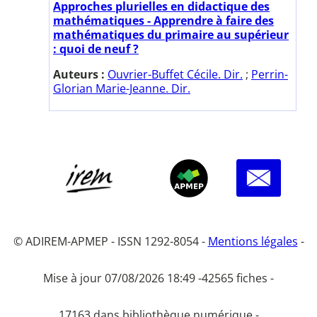
Approches plurielles en didactique des
mathématiques - Apprendre à faire des
mathématiques du primaire au supérieur
: quoi de neuf ?
Auteurs :
Ouvrier-Buffet Cécile. Dir.
;
Perrin-
Glorian Marie-Jeanne. Dir.
© ADIREM-APMEP - ISSN 1292-8054 -
Mentions légales
-
Mise à jour 07/08/2026 18:49 -
42565 fiches -
17163 dans bibliothèque numérique -