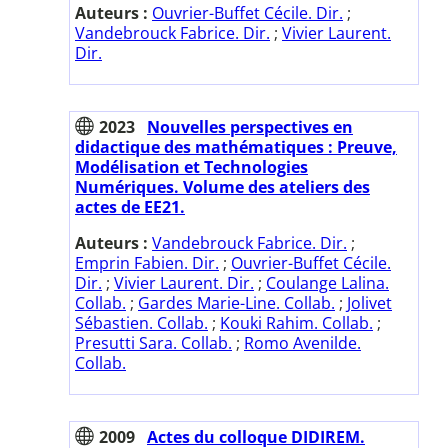
Auteurs :
Ouvrier-Buffet Cécile. Dir.
;
Vandebrouck Fabrice. Dir.
;
Vivier Laurent.
Dir.
2023
Nouvelles perspectives en
didactique des mathématiques : Preuve,
Modélisation et Technologies
Numériques. Volume des ateliers des
actes de EE21.
Auteurs :
Vandebrouck Fabrice. Dir.
;
Emprin Fabien. Dir.
;
Ouvrier-Buffet Cécile.
Dir.
;
Vivier Laurent. Dir.
;
Coulange Lalina.
Collab.
;
Gardes Marie-Line. Collab.
;
Jolivet
Sébastien. Collab.
;
Kouki Rahim. Collab.
;
Presutti Sara. Collab.
;
Romo Avenilde.
Collab.
2009
Actes du colloque DIDIREM.