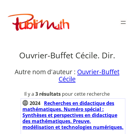
Aller
au
Publimath
contenu
Ouvrier-Buffet Cécile. Dir.
Autre nom d'auteur :
Ouvrier-Buffet
Cécile
Il y a
3 résultats
pour cette recherche
2024
Recherches en didactique des
mathématiques. Numéro spécial :
Synthèses et perspectives en didactique
des mathématiques. Preuve,
modélisation et technologies numériques.