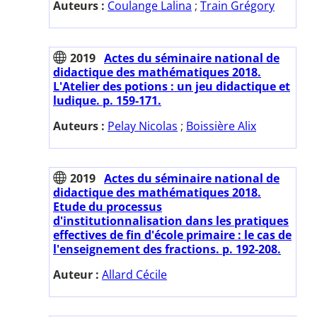
Auteurs :
Coulange Lalina
;
Train Grégory
2019
Actes du séminaire national de
didactique des mathématiques 2018.
L'Atelier des potions : un jeu didactique et
ludique. p. 159-171.
Auteurs :
Pelay Nicolas
;
Boissière Alix
2019
Actes du séminaire national de
didactique des mathématiques 2018.
Etude du processus
d'institutionnalisation dans les pratiques
effectives de fin d'école primaire : le cas de
l'enseignement des fractions. p. 192-208.
Auteur :
Allard Cécile