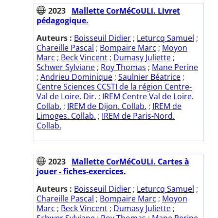
2023
Mallette CorMéCoULi. Livret
pédagogique.
Auteurs :
Boisseuil Didier
;
Leturcq Samuel
;
Chareille Pascal
;
Bompaire Marc
;
Moyon
Marc
;
Beck Vincent
;
Dumasy Juliette
;
Schwer Sylviane
;
Roy Thomas
;
Mane Perine
;
Andrieu Dominique
;
Saulnier Béatrice
;
Centre Sciences CCSTI de la région Centre-
Val de Loire. Dir.
;
IREM Centre Val de Loire.
Collab.
;
IREM de Dijon. Collab.
;
IREM de
Limoges. Collab.
;
IREM de Paris-Nord.
Collab.
2023
Mallette CorMéCoULi. Cartes à
jouer - fiches-exercices.
Auteurs :
Boisseuil Didier
;
Leturcq Samuel
;
Chareille Pascal
;
Bompaire Marc
;
Moyon
Marc
;
Beck Vincent
;
Dumasy Juliette
;
Schwer Sylviane
;
Roy Thomas
;
Mane Perine