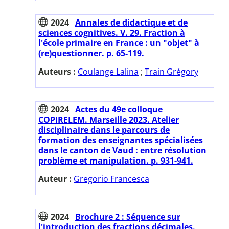
2024
Annales de didactique et de
sciences cognitives. V. 29. Fraction à
l'école primaire en France : un "objet" à
(re)questionner. p. 65-119.
Auteurs :
Coulange Lalina
;
Train Grégory
2024
Actes du 49e colloque
COPIRELEM. Marseille 2023. Atelier
disciplinaire dans le parcours de
formation des enseignantes spécialisées
dans le canton de Vaud : entre résolution
problème et manipulation. p. 931-941.
Auteur :
Gregorio Francesca
2024
Brochure 2 : Séquence sur
l'introduction des fractions décimales.