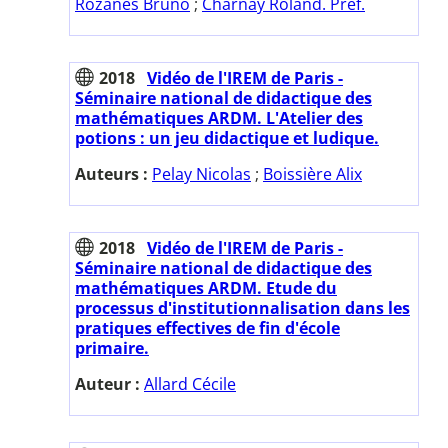
Rozanès Bruno
;
Charnay Roland. Préf.
2018
Vidéo de l'IREM de Paris -
Séminaire national de didactique des
mathématiques ARDM. L'Atelier des
potions : un jeu didactique et ludique.
Auteurs :
Pelay Nicolas
;
Boissière Alix
2018
Vidéo de l'IREM de Paris -
Séminaire national de didactique des
mathématiques ARDM. Etude du
processus d'institutionnalisation dans les
pratiques effectives de fin d'école
primaire.
Auteur :
Allard Cécile