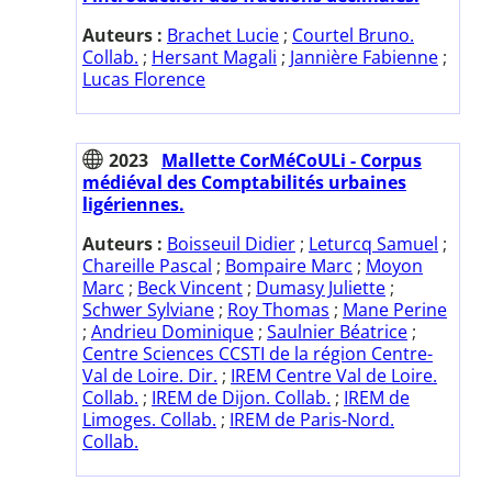
Auteurs :
Brachet Lucie
;
Courtel Bruno.
Collab.
;
Hersant Magali
;
Jannière Fabienne
;
Lucas Florence
2023
Mallette CorMéCoULi - Corpus
médiéval des Comptabilités urbaines
ligériennes.
Auteurs :
Boisseuil Didier
;
Leturcq Samuel
;
Chareille Pascal
;
Bompaire Marc
;
Moyon
Marc
;
Beck Vincent
;
Dumasy Juliette
;
Schwer Sylviane
;
Roy Thomas
;
Mane Perine
;
Andrieu Dominique
;
Saulnier Béatrice
;
Centre Sciences CCSTI de la région Centre-
Val de Loire. Dir.
;
IREM Centre Val de Loire.
Collab.
;
IREM de Dijon. Collab.
;
IREM de
Limoges. Collab.
;
IREM de Paris-Nord.
Collab.