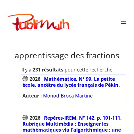
Aller
au
Publimath
contenu
apprentissage des fractions
Il y a
231 résultats
pour cette recherche
2026
Mathématice. N° 99. La petite
école, ancêtre du lycée français de Pékin.
Auteur :
Monod-Broca Martine
2026
Repères-IREM. N° 142. p. 101-111.
Rubrique Multimédia : Enseigner les
mathématiques via l'algorithmique : une