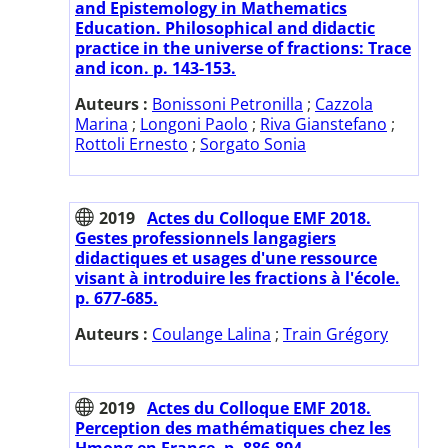
and Epistemology in Mathematics
Education. Philosophical and didactic
practice in the universe of fractions: Trace
and icon. p. 143-153.
Auteurs :
Bonissoni Petronilla
;
Cazzola
Marina
;
Longoni Paolo
;
Riva Gianstefano
;
Rottoli Ernesto
;
Sorgato Sonia
2019
Actes du Colloque EMF 2018.
Gestes professionnels langagiers
didactiques et usages d'une ressource
visant à introduire les fractions à l'école.
p. 677-685.
Auteurs :
Coulange Lalina
;
Train Grégory
2019
Actes du Colloque EMF 2018.
Perception des mathématiques chez les
Hmong en France. p. 886-894.