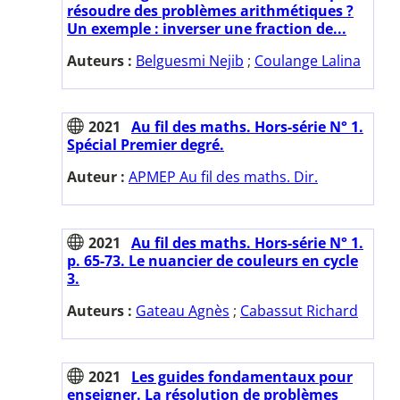
résoudre des problèmes arithmétiques ?
Un exemple : inverser une fraction de...
Auteurs :
Belguesmi Nejib
;
Coulange Lalina
2021
Au fil des maths. Hors-série N° 1.
Spécial Premier degré.
Auteur :
APMEP Au fil des maths. Dir.
2021
Au fil des maths. Hors-série N° 1.
p. 65-73. Le nuancier de couleurs en cycle
3.
Auteurs :
Gateau Agnès
;
Cabassut Richard
2021
Les guides fondamentaux pour
enseigner. La résolution de problèmes