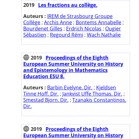
2019
Les fractions au collège.
Auteurs :
IREM de Strasbourg Groupe
Collège
;
Archis Anne
;
Bontems Annabelle
;
Bourdenet Gilles
;
Erdrich Nicolas
;
Ougier
Sébastien
;
Regourd Rémi
;
Wach Nathalie
2019
Proceedings of the Eighth
European Summer University on History
and Epistemology in Mathematics
Education ESU 8.
Auteurs :
Barbin Evelyne. Dir.
;
Kjeldsen
Tinne Hoff. Dir.
;
Jankvist Uffe Thomas. Dir.
;
Smestad Bjorn. Dir.
;
Tzanakis Constantinos.
Dir.
2019
Proceedings of the Eighth
European Summer University on History