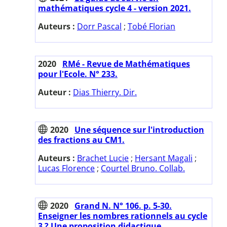
mathématiques cycle 4 - version 2021.
Auteurs :
Dorr Pascal
;
Tobé Florian
2020
RMé - Revue de Mathématiques
pour l'Ecole. N° 233.
Auteur :
Dias Thierry. Dir.
2020
Une séquence sur l'introduction
des fractions au CM1.
Auteurs :
Brachet Lucie
;
Hersant Magali
;
Lucas Florence
;
Courtel Bruno. Collab.
2020
Grand N. N° 106. p. 5-30.
Enseigner les nombres rationnels au cycle
3 ? Une proposition didactique.