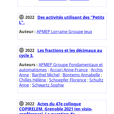
2022
Des activités utilisant des "Petits
L".
Auteur :
APMEP Lorraine Groupe Jeux
2022
Les fractions et les décimaux au
cycle 3.
Auteurs :
APMEP Groupe Fondamentaux et
automatismes
;
Acciari Anne-France
;
Archis
Anne
;
Barthel Michel
;
Bontems Annabelle
;
Chilles Hélène
;
Schoepfer Florence
;
Schultz
Anne
;
Schwartz Sophie
2022
Actes du 47e colloque
COPIRELEM. Grenoble 2021 (en visio-
conférence). La question de