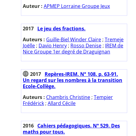
Auteur :
APMEP Lorraine Groupe Jeux
2017
Le jeu des fractions.
Auteurs :
Guille-Biel Winder Claire
;
Tremeje
Joëlle
;
Davio Henry
;
Rosso Denise
;
IREM de
Nice Groupe 1er degré de Draguignan
2017
Repères-IREM. N° 108. p. 63-91.
Un regard sur les nombres à la transition
Ecole-Collège.
Auteurs :
Chambris Christine
;
Tempier
Frédérick
;
Allard Cécile
2016
Cahiers pédagogiques. N° 529. Des
maths pour tous.