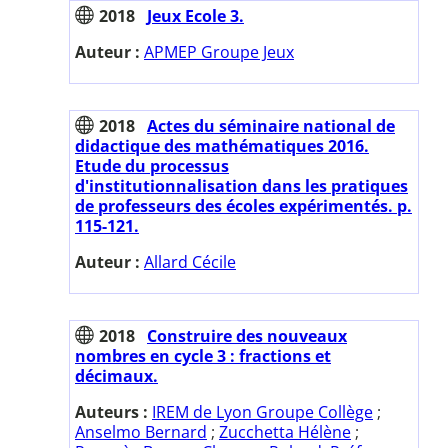
2018
Jeux Ecole 3.
Auteur :
APMEP Groupe Jeux
2018
Actes du séminaire national de
didactique des mathématiques 2016.
Etude du processus
d'institutionnalisation dans les pratiques
de professeurs des écoles expérimentés. p.
115-121.
Auteur :
Allard Cécile
2018
Construire des nouveaux
nombres en cycle 3 : fractions et
décimaux.
Auteurs :
IREM de Lyon Groupe Collège
;
Anselmo Bernard
;
Zucchetta Hélène
;