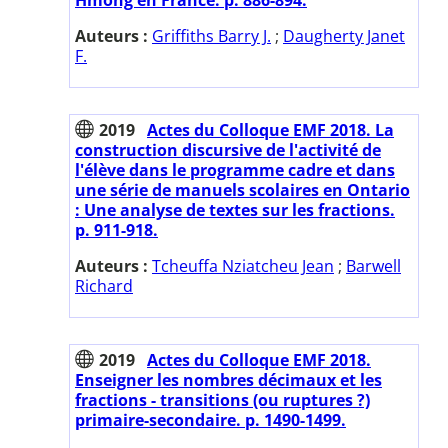
Auteurs :
Griffiths Barry J.
;
Daugherty Janet
F.
2019
Actes du Colloque EMF 2018. La
construction discursive de l'activité de
l'élève dans le programme cadre et dans
une série de manuels scolaires en Ontario
: Une analyse de textes sur les fractions.
p. 911-918.
Auteurs :
Tcheuffa Nziatcheu Jean
;
Barwell
Richard
2019
Actes du Colloque EMF 2018.
Enseigner les nombres décimaux et les
fractions - transitions (ou ruptures ?)
primaire-secondaire. p. 1490-1499.