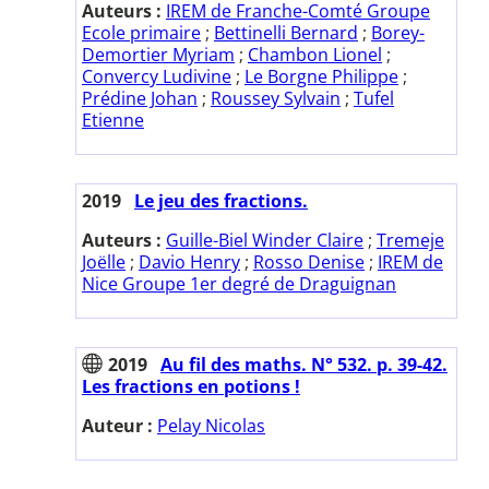
Auteurs :
IREM de Franche-Comté Groupe
Ecole primaire
;
Bettinelli Bernard
;
Borey-
Demortier Myriam
;
Chambon Lionel
;
Convercy Ludivine
;
Le Borgne Philippe
;
Prédine Johan
;
Roussey Sylvain
;
Tufel
Etienne
2019
Le jeu des fractions.
Auteurs :
Guille-Biel Winder Claire
;
Tremeje
Joëlle
;
Davio Henry
;
Rosso Denise
;
IREM de
Nice Groupe 1er degré de Draguignan
2019
Au fil des maths. N° 532. p. 39-42.
Les fractions en potions !
Auteur :
Pelay Nicolas