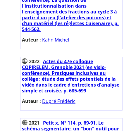
l'institutionnalisation dans
l'enseignement des fractions au cycle 3 à
partir d'un jeu (l'atelier des potions) et
d'un matériel (les réglettes Cuisenaire). p.
544-562.
Auteur :
Kahn Michel
2022
Actes du 47e colloque
COPIRELEM. Grenoble 2021 (en visio-
conférence). Pratiques inclusives au
collège : étude des effets potentiels de la
vidéo dans le cadre d'entretiens d'analyse
simple et croisée. p. 685-699
Auteur :
Dupré Frédéric
2021
Petit x. N° 114. p. 69-91. Le
schéma segmentaire, un "bon" outil pour