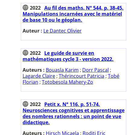
2022
Au fil des maths. N° 544. p. 38-45.
Manipulations incarnées avec le matériel
de base 10 ou le géoplan.
Auteur :
Le Dantec Olivier
2022
Le guide de survie en
mathématiques cycle 3 - version 2022.
Auteurs :
Bouasla Karim
;
Dorr Pascal
;
Lagarde Claire
;
Thérincourt Patricia
;
Tobé
Florian
;
Totobesola Mahery-Zo
2022
Petit x. N° 116. p. 51-74.
Neurosciences cognitives et apprentissage
des nombres rationnels : un point de vue
didactique.
Auteurs :
Hirsch Micaela
;
Roditi Eric