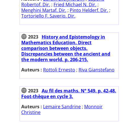
Robertof. Dir.
;
Fried Michael N. Dir.
;
Menghini Martaf. Dir.
;
Pinto Helderf. Dir.
;
Tortoriello F. Saverio. Dir.
2023
History and Epistemology in
Mathematics Education. Direct
comparison between objects.
Discrepancies between the ancient and
the modern world. p. 206-215.
Auteurs :
Rottoli Ernesto
;
Riva Gianstefano
2023
Au fil des maths. N° 549. p. 42-48.
Foot-thèque en cycle 3.
Auteurs :
Lemaire Sandrine
;
Monnoir
Christine