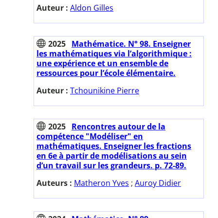
Auteur :
Aldon Gilles
2025
Mathématice. N° 98. Enseigner
les mathématiques via l’algorithmique :
une expérience et un ensemble de
ressources pour l’école élémentaire.
Auteur :
Tchounikine Pierre
2025
Rencontres autour de la
compétence "Modéliser" en
mathématiques. Enseigner les fractions
en 6e à partir de modélisations au sein
d’un travail sur les grandeurs. p. 72-89.
Auteurs :
Matheron Yves
;
Auroy Didier