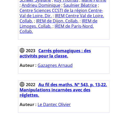
;
Andrieu Dominique
;
Saulnier Béatrice
;
Centre Sciences CCSTI de la région Centre-
Val de Loire. Dir.
;
IREM Centre Val de Loire.
Collab.
;
IREM de Dijon. Collab.
;
IREM de
Limoges. Collab.
;
IREM de Paris-Nord.
Collab.
2023
Carrés géomagiques : des
activités pour la classe.
Auteur :
Gazagnes Arnaud
2022
Au fil des maths. N° 543. p. 13-22.
Manipulations incarnées avec des
réglettes.
Auteur :
Le Dantec Olivier