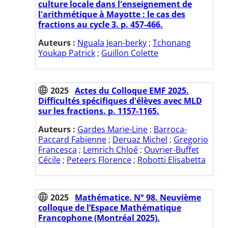
culture locale dans l'enseignement de
l'arithmétique à Mayotte : le cas des
fractions au cycle 3. p. 457-466.
Auteurs :
Nguala Jean-berky
;
Tchonang
Youkap Patrick
;
Guillon Colette
2025
Actes du Colloque EMF 2025.
Difficultés spécifiques d'élèves avec MLD
sur les fractions. p. 1157-1165.
Auteurs :
Gardes Marie-Line
;
Barroca-
Paccard Fabienne
;
Deruaz Michel
;
Gregorio
Francesca
;
Lemrich Chloé
;
Ouvrier-Buffet
Cécile
;
Peteers Florence
;
Robotti Elisabetta
2025
Mathématice. N° 98. Neuvième
colloque de l’Espace Mathématique
Francophone (Montréal 2025).