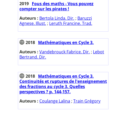
2019
Fous des maths - Vous pouvez
compter sur les pirates !
Auteurs :
Bertola Linda. Dir.
;
Baruzzi
Agnese. Illust.
;
Leruth Francine. Trad.
2018
Mathématiques en Cycle 3.
Auteurs :
Vandebrouck Fabrice. Dir.
;
Lebot
Bertrand. Dir.
2018
Mathématiques en Cycle 3.
Continuités et ruptures de l'enseignement
des fractions au cycle 3. Quelles
perspectives ? p. 144-157.
Auteurs :
Coulange Lalina
;
Train Grégory