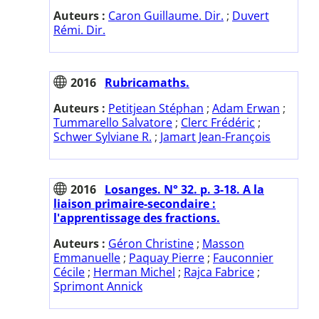
Auteurs :
Caron Guillaume. Dir.
;
Duvert
Rémi. Dir.
2016
Rubricamaths.
Auteurs :
Petitjean Stéphan
;
Adam Erwan
;
Tummarello Salvatore
;
Clerc Frédéric
;
Schwer Sylviane R.
;
Jamart Jean-François
2016
Losanges. N° 32. p. 3-18. A la
liaison primaire-secondaire :
l'apprentissage des fractions.
Auteurs :
Géron Christine
;
Masson
Emmanuelle
;
Paquay Pierre
;
Fauconnier
Cécile
;
Herman Michel
;
Rajca Fabrice
;
Sprimont Annick