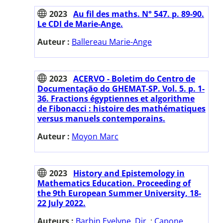
2023
Au fil des maths. N° 547. p. 89-90.
Le CDI de Marie-Ange.
Auteur :
Ballereau Marie-Ange
2023
ACERVO - Boletim do Centro de
Documentação do GHEMAT-SP. Vol. 5. p. 1-
36. Fractions égyptiennes et algorithme
de Fibonacci : histoire des mathématiques
versus manuels contemporains.
Auteur :
Moyon Marc
2023
History and Epistemology in
Mathematics Education. Proceeding of
the 9th European Summer University, 18-
22 July 2022.
Auteurs :
Barbin Evelyne. Dir.
;
Capone