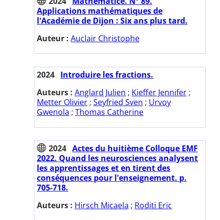
2024
Mathématice. N° 89.
Applications mathématiques de
l'Académie de Dijon : Six ans plus tard.
Auteur :
Auclair Christophe
2024
Introduire les fractions.
Auteurs :
Anglard Julien
;
Kieffer Jennifer
;
Metter Olivier
;
Seyfried Sven
;
Urvoy
Gwenola
;
Thomas Catherine
2024
Actes du huitième Colloque EMF
2022. Quand les neurosciences analysent
les apprentissages et en tirent des
conséquences pour l'enseignement. p.
705-718.
Auteurs :
Hirsch Micaela
;
Roditi Eric