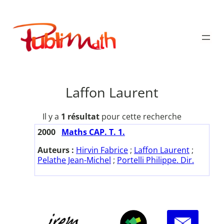
Aller
au
Publimath
contenu
Laffon Laurent
Il y a
1 résultat
pour cette recherche
2000
Maths CAP. T. 1.
Auteurs :
Hirvin Fabrice
;
Laffon Laurent
;
Pelathe Jean-Michel
;
Portelli Philippe. Dir.