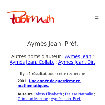
Aller
au
Publimath
contenu
Aymès Jean. Préf.
Autres noms d'auteur :
Aymès Jean
;
Aymès Jean. Collab.
;
Aymes Jean. Dir.
Il y a
1 résultat
pour cette recherche
2001
Une année de quatrième en
mathématiques.
Auteurs :
Alosy Elisabeth
;
Fraisse Nathalie
;
Grimaud Martine
;
Aymès Jean. Préf.