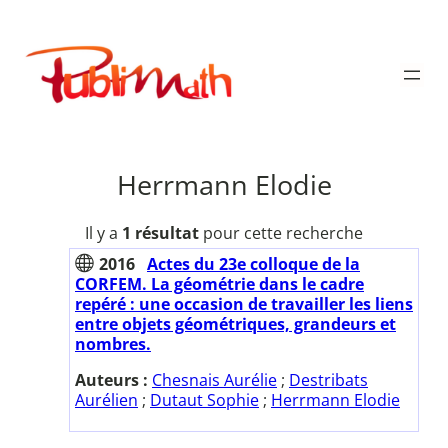
Aller
au
Publimath
contenu
Herrmann Elodie
Il y a
1 résultat
pour cette recherche
2016
Actes du 23e colloque de la
CORFEM. La géométrie dans le cadre
repéré : une occasion de travailler les liens
entre objets géométriques, grandeurs et
nombres.
Auteurs :
Chesnais Aurélie
;
Destribats
Aurélien
;
Dutaut Sophie
;
Herrmann Elodie